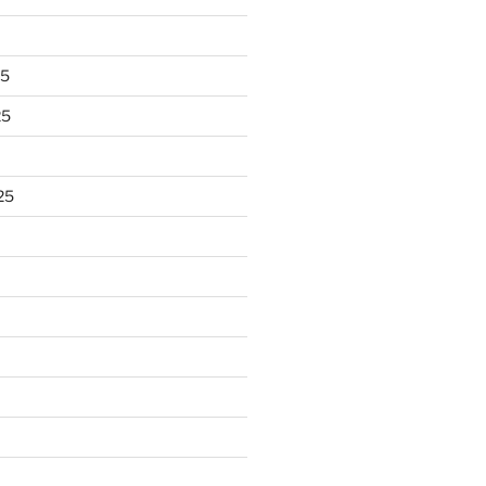
25
25
25