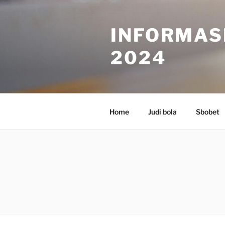
Skip
to
INFORMAS
content
2024
Home
Judi bola
Sbobet