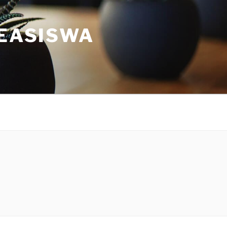
BEASISWA