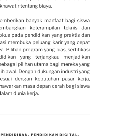
khawatir tentang biaya.
memberikan banyak manfaat bagi siswa
embangkan keterampilan teknis dan
okus pada pendidikan yang praktis dan
okasi membuka peluang karir yang cepat
a. Pilihan program yang luas, sertifikasi
didikan yang terjangkau menjadikan
 sebagai pilihan utama bagi mereka yang
bih awal. Dengan dukungan industri yang
esuai dengan kebutuhan pasar kerja,
enawarkan masa depan cerah bagi siswa
alam dunia kerja.
,
PENDIDIKAN
,
PENDIDIKAN DIGITAL
,