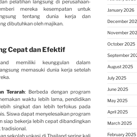
an pelatihan langsung di perusahaan-
emberi mereka kesempatan untuk
January 2026
ngsung tentang dunia kerja dan
December 20
ng dibutuhkan oleh majikan.
November 20
October 2025
ng Cepat dan Efektif
September 20
land memiliki keunggulan dalam
August 2025
angsung memasuki dunia kerja setelah
eka.
July 2025
June 2025
an Terarah
: Berbeda dengan program
 memakan waktu lebih lama, pendidikan
May 2025
lebih singkat dan lebih terfokus pada
April 2025
is. Siswa dapat menyelesaikan program
n siap bekerja lebih cepat dibandingkan
March 2025
tradisional.
February 2025
san sekolah vokasi di Thailand sering kali