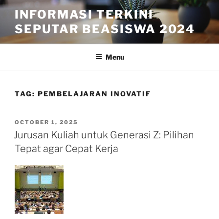
Skip
INFORMASI TERKINI
to
SEPUTAR BEASISWA 2024
content
Menu
TAG:
PEMBELAJARAN INOVATIF
POSTED
OCTOBER 1, 2025
ON
Jurusan Kuliah untuk Generasi Z: Pilihan
Tepat agar Cepat Kerja