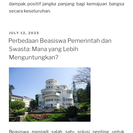
dampak positif jangka panjang bagi kemajuan bangsa
secara keseluruhan.
POSTED
JULY 12, 2025
ON
Perbedaan Beasiswa Pemerintah dan
Swasta: Mana yang Lebih
Menguntungkan?
Beasiswa menjadi salah satu solusi penting untuk