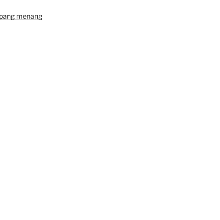
mpang menang