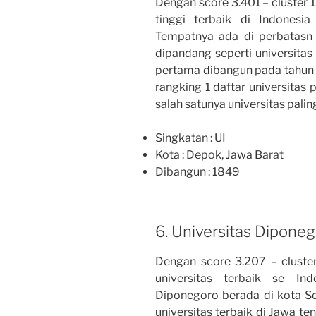
Dengan score 3.401 – cluster 1
tinggi terbaik di Indonesia
Tempatnya ada di perbatasn 
dipandang seperti universitas 
pertama dibangun pada tahun 1
rangking 1 daftar universitas 
salah satunya universitas palin
Singkatan : UI
Kota : Depok, Jawa Barat
Dibangun : 1849
6. Universitas Dipone
Dengan score 3.207 – cluste
universitas terbaik se Ind
Diponegoro berada di kota S
universitas terbaik di Jawa t