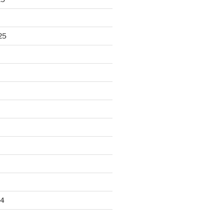
25
24