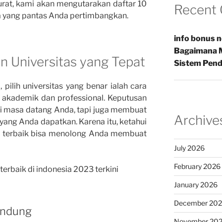
rat, kami akan mengutarakan daftar 10
Recent
sia yang pantas Anda pertimbangkan.
info bonus 
Bagaimana M
n Universitas yang Tepat
Sistem Pend
, pilih universitas yang benar ialah cara
n akademik dan professional. Keputusan
i masa datang Anda, tapi juga membuat
Archive
ang Anda dapatkan. Karena itu, ketahui
as terbaik bisa menolong Anda membuat
July 2026
February 2026
 terbaik di indonesia 2023 terkini
January 2026
December 20
Bandung
November 20