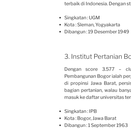
terbaik di Indonesia. Dengan s
Singkatan : UGM
Kota : Sleman, Yogyakarta
Dibangun : 19 Desember 1949
3. Institut Pertanian B
Dengan score 3.577 – clu
Pembangunan Bogor ialah pergu
di propinsi Jawa Barat, persi
bagian pertanian, walau banya
masuk ke daftar universitas ter
Singkatan : IPB
Kota : Bogor, Jawa Barat
Dibangun : 1 September 1963