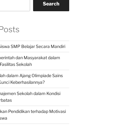
Search
Posts
iswa SMP Belajar Secara Mandiri
merintah dan Masyarakat dalam
asilitas Sekolah
ah dalam Ajang Olimpiade Sains
Kunci Keberhasilannya?
ajemen Sekolah dalam Kondisi
rbatas
kan Pendidikan terhadap Motivasi
iswa