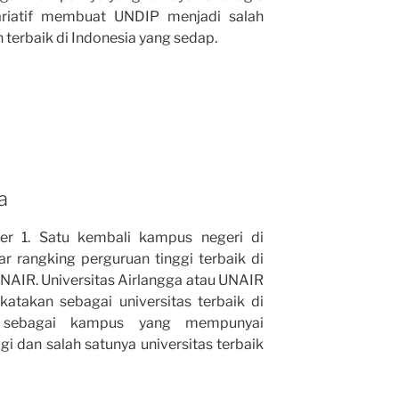
ariatif membuat UNDIP menjadi salah
h terbaik di Indonesia yang sedap.
a
er 1. Satu kembali kampus negeri di
 rangking perguruan tinggi terbaik di
UNAIR. Universitas Airlangga atau UNAIR
katakan sebagai universitas terbaik di
 sebagai kampus yang mempunyai
ggi dan salah satunya universitas terbaik