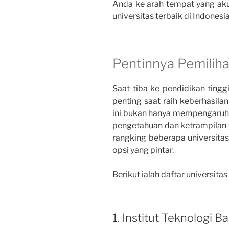
Anda ke arah tempat yang aku
universitas terbaik di Indone
Pentinnya Pemiliha
Saat tiba ke pendidikan tinggi
penting saat raih keberhasila
ini bukan hanya mempengaruh
pengetahuan dan ketrampilan y
rangking beberapa universit
opsi yang pintar.
Berikut ialah daftar universitas
1. Institut Teknologi 