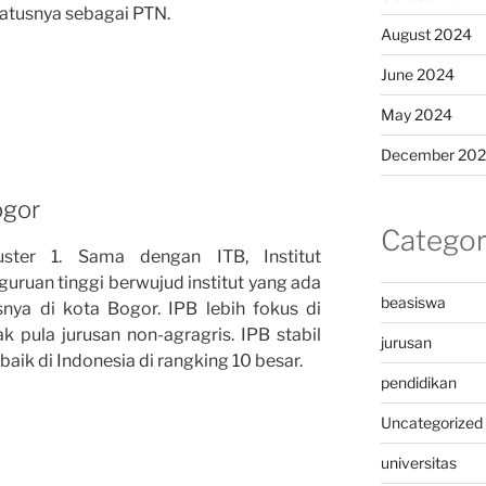
tatusnya sebagai PTN.
August 2024
June 2024
May 2024
December 20
ogor
Categor
ster 1. Sama dengan ITB, Institut
ruan tinggi berwujud institut yang ada
beasiswa
snya di kota Bogor. IPB lebih fokus di
k pula jurusan non-agragris. IPB stabil
jurusan
baik di Indonesia di rangking 10 besar.
pendidikan
Uncategorized
universitas