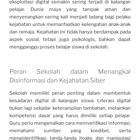
eksploitasi digital semakin sering terjadi di kalangan
pelajar. Dunia maya yang tampak aman dan
menyenangkan sering kali menjadi ladang bagi pelaku
kejahatan untuk memanfaatkan kelengahan anak-anak
dan remaja. Kejahatan ini tidak hanya berdampak pada
aspek sosial, tetapi juga psikologis, bahkan dapat
mengganggu proses belajar siswa di sekolah.
Peran Sekolah dalam Menangkal
Disinformasi dan Kejahatan Siber
Sekolah memiliki peran penting dalam membentuk
kesadaran digital di kalangan siswa. Literasi digital
bukan lagi sekadar keterampilan tambahan, melainkan
kompetensi dasar yang harus dimiliki setiap pelajar.
Guru perlu mengenalkan cara memverifikasi informasi,
memahami sumber yang kredibel, serta
mengidentifikasi tanda-tanda hoaks dan manipulasi