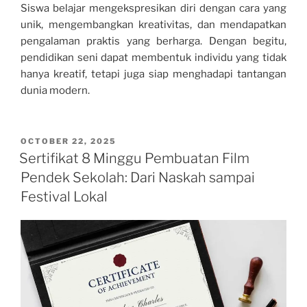
Siswa belajar mengekspresikan diri dengan cara yang
unik, mengembangkan kreativitas, dan mendapatkan
pengalaman praktis yang berharga. Dengan begitu,
pendidikan seni dapat membentuk individu yang tidak
hanya kreatif, tetapi juga siap menghadapi tantangan
dunia modern.
POSTED
OCTOBER 22, 2025
ON
Sertifikat 8 Minggu Pembuatan Film
Pendek Sekolah: Dari Naskah sampai
Festival Lokal