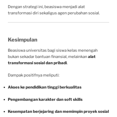
Dengan strategi ini, beasiswa menjadi alat
transformasi diri sekaligus agen perubahan sosial.
Kesimpulan
Beasiswa universitas bagi siswa kelas menengah
bukan sekadar bantuan finansial, melainkan
alat
transformasi sosial dan pribadi
.
Dampak positifnya meliputi:
Akses ke pendidikan tinggi berkualitas
Pengembangan karakter dan soft skills
Kesempatan berjejaring dan memimpin proyek sosial