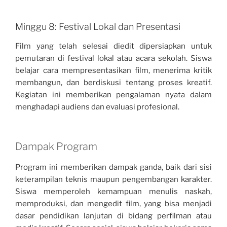
Minggu 8: Festival Lokal dan Presentasi
Film yang telah selesai diedit dipersiapkan untuk
pemutaran di festival lokal atau acara sekolah. Siswa
belajar cara mempresentasikan film, menerima kritik
membangun, dan berdiskusi tentang proses kreatif.
Kegiatan ini memberikan pengalaman nyata dalam
menghadapi audiens dan evaluasi profesional.
Dampak Program
Program ini memberikan dampak ganda, baik dari sisi
keterampilan teknis maupun pengembangan karakter.
Siswa memperoleh kemampuan menulis naskah,
memproduksi, dan mengedit film, yang bisa menjadi
dasar pendidikan lanjutan di bidang perfilman atau