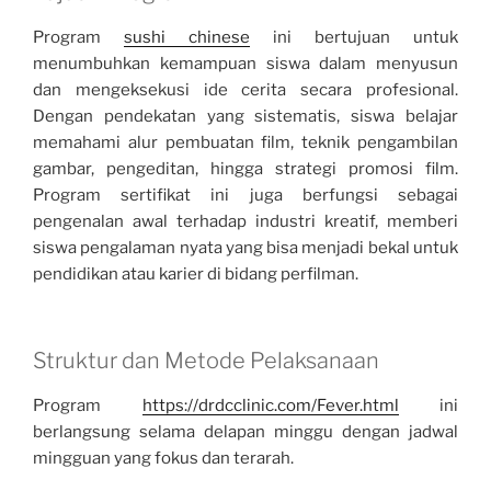
Program
sushi chinese
ini bertujuan untuk
menumbuhkan kemampuan siswa dalam menyusun
dan mengeksekusi ide cerita secara profesional.
Dengan pendekatan yang sistematis, siswa belajar
memahami alur pembuatan film, teknik pengambilan
gambar, pengeditan, hingga strategi promosi film.
Program sertifikat ini juga berfungsi sebagai
pengenalan awal terhadap industri kreatif, memberi
siswa pengalaman nyata yang bisa menjadi bekal untuk
pendidikan atau karier di bidang perfilman.
Struktur dan Metode Pelaksanaan
Program
https://drdcclinic.com/Fever.html
ini
berlangsung selama delapan minggu dengan jadwal
mingguan yang fokus dan terarah.