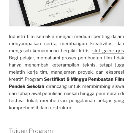
Industri film semakin menjadi medium penting dalam
menyampaikan cerita, membangun kreativitas, dan
mengasah kemampuan berpikir kritis.
slot gacor qris
Bagi pelajar, memahami proses pembuatan film tidak
hanya menambah keterampilan teknis, tetapi juga
melatih kerja tim, manajemen proyek, dan ekspresi
kreatif. Program
Sertifikat 8 Minggu Pembuatan Film
Pendek Sekolah
dirancang untuk membimbing siswa
dari tahap awal penulisan naskah hingga pemutaran di
festival lokal, memberikan pengalaman belajar yang
komprehensif dan terstruktur.
Tujuan Program