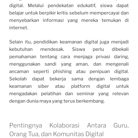
digital. Melalui pendekatan edukatif, siswa dapat
belajar untuk berpikir kritis sebelum mempercayai dan
menyebarkan informasi yang mereka temukan di
internet.
Selain itu, pendidikan keamanan digital juga menjadi
kebutuhan mendesak. Siswa perlu dibekali
pemahaman tentang cara menjaga privasi daring,
menggunakan sandi yang aman, dan mengenali
ancaman seperti phishing atau penipuan digital.
Sekolah dapat bekerja sama dengan lembaga
keamanan siber atau platform digital untuk
mengadakan pelatihan dan seminar yang relevan
dengan dunia maya yang terus berkembang.
Pentingnya Kolaborasi Antara Guru,
Orang Tua, dan Komunitas Digital