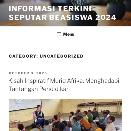
Skip
INFORMASI TERKINI
to
SEPUTAR BEASISWA 2024
content
Menu
CATEGORY:
UNCATEGORIZED
POSTED
OCTOBER 9, 2025
ON
Kisah Inspiratif Murid Afrika: Menghadapi
Tantangan Pendidikan