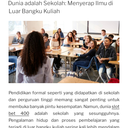
ON
Dunia adalah Sekolah: Menyerap Ilmu di
Luar Bangku Kuliah
Pendidikan formal seperti yang didapatkan di sekolah
dan perguruan tinggi memang sangat penting untuk
membuka banyak pintu kesempatan. Namun, dunia
slot
bet 400
adalah sekolah yang sesungguhnya.
Pengalaman hidup dan proses pembelajaran yang
terjadi di luar bangku kuliah sering kali lebih mendalam