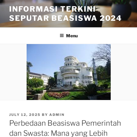
Skip
INFORMASI TERKINI
to
SEPUTAR BEASISWA 2024
content
Menu
POSTED
JULY 12, 2025
BY
ADMIN
ON
Perbedaan Beasiswa Pemerintah
dan Swasta: Mana yang Lebih