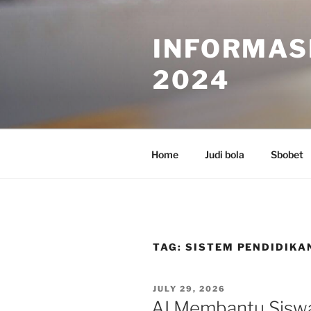
Skip
to
INFORMAS
content
2024
Home
Judi bola
Sbobet
TAG:
SISTEM PENDIDIKA
POSTED
JULY 29, 2026
ON
AI Membantu Siswa