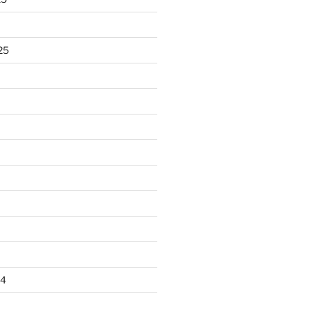
25
24