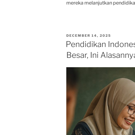
mereka melanjutkan pendidikan
POSTED
DECEMBER 14, 2025
ON
Pendidikan Indone
Besar, Ini Alasanny