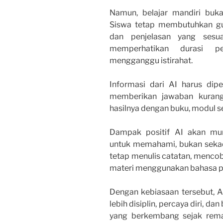
Namun, belajar mandiri buka
Siswa tetap membutuhkan gu
dan penjelasan yang sesua
memperhatikan durasi p
mengganggu istirahat.
Informasi dari AI harus dip
memberikan jawaban kurang
hasilnya dengan buku, modul se
Dampak positif AI akan mun
untuk memahami, bukan sekad
tetap menulis catatan, mencob
materi menggunakan bahasa pr
Dengan kebiasaan tersebut,
lebih disiplin, percaya diri, d
yang berkembang sejak rema