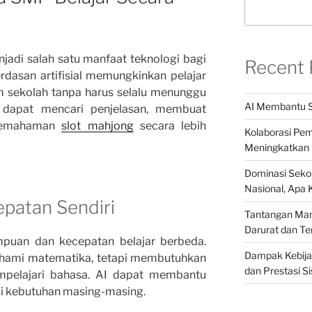
jadi salah satu manfaat teknologi bagi
Recent 
rdasan artifisial memungkinkan pelajar
am sekolah tanpa harus selalu menunggu
AI Membantu S
 dapat mencari penjelasan, membuat
 pemahaman
slot mahjong
secara lebih
Kolaborasi Pe
Meningkatkan F
Dominasi Sekol
Nasional, Apa 
epatan Sendiri
Tantangan Man
Darurat dan Te
mpuan dan kecepatan belajar berbeda.
Dampak Kebija
ahami matematika, tetapi membutuhkan
dan Prestasi S
mpelajari bahasa. AI dapat membantu
i kebutuhan masing-masing.