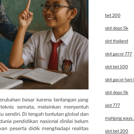
bet 200
slot depo 5k
slot thailand
slot gacor 777
slot bet 100
slot gacor hari i
slot depo 5k
perubahan besar karena tantangan yang
slot 777
t teknis semata, melainkan menyentuh
u sendiri. Di tengah tuntutan global dan
mahjong ways 
dunia pendidikan nasional dinilai belum
n peserta didik menghadapi realitas
slot bet 200