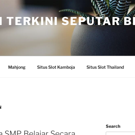
I TERKINI SEPUTAR 
Mahjong
Situs Slot Kamboja
Situs Slot Thailand
N
Search
 SMP Belajar Secara