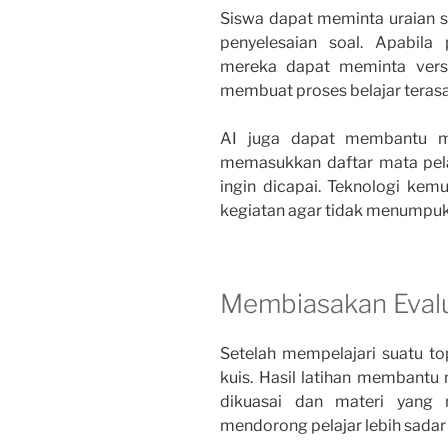
Siswa dapat meminta uraian s
penyelesaian soal. Apabila
mereka dapat meminta versi
membuat proses belajar terasa
AI juga dapat membantu me
memasukkan daftar mata pelaj
ingin dicapai. Teknologi k
kegiatan agar tidak menumpuk 
Membiasakan Evalua
Setelah mempelajari suatu t
kuis. Hasil latihan membant
dikuasai dan materi yang m
mendorong pelajar lebih sadar