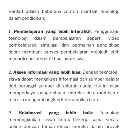
Berikut adalah beberapa contoh manfaat teknologi
dalam pendidikan:
1.
Pembelajaran yang lebih interaktif
: Penggunaan
teknologi dalam pembelajaran seperti video
pembelajaran, simulasi, dan permainan pendidikan
dapat membuat proses pembelajaran menjadi lebih
menarik dan interaktif bagi para siswa.
2.
Akses informasi yang lebih luas
: Dengan teknologi,
siswa dapat mengakses informasi dan sumber belajar
dari berbagai sumber di seluruh dunia. Hal ini akan
memperkaya pengetahuan mereka dan membantu
mereka mengembangkan keterampilan baru.
3.
Kolaborasi yang lebih baik
: Teknologi
memungkinkan siswa untuk bekerja sama secara
online dengan teman-teman mereka dalam proyek