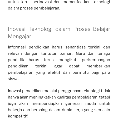
untuk terus berinovasi dan memanfaatkan teknologi
dalam proses pembelajaran.
Inovasi Teknologi dalam Proses Belajar
Mengajar
Informasi pendidikan harus senantiasa terkini dan
relevan dengan tuntutan zaman. Guru dan tenaga
pendidik harus terus mengikuti perkembangan
pendidikan terkini agar dapat memberikan
pembelajaran yang efektif dan bermutu bagi para
siswa.
Inovasi pendidikan melalui penggunaan teknologi tidak
hanya akan meningkatkan kualitas pembelajaran, tetapi
juga akan mempersiapkan generasi muda untuk
bekerja dan bersaing dalam dunia kerja yang semakin
kompetitif.