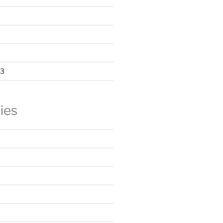
23
ies