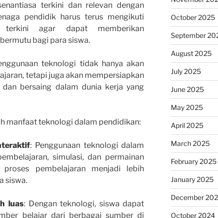
senantiasa terkini dan relevan dengan
enaga pendidik harus terus mengikuti
October 2025
 terkini agar dapat memberikan
September 20
 bermutu bagi para siswa.
August 2025
penggunaan teknologi tidak hanya akan
July 2025
ajaran, tetapi juga akan mempersiapkan
 dan bersaing dalam dunia kerja yang
June 2025
May 2025
h manfaat teknologi dalam pendidikan:
April 2025
March 2025
teraktif
: Penggunaan teknologi dalam
pembelajaran, simulasi, dan permainan
February 2025
proses pembelajaran menjadi lebih
January 2025
a siswa.
December 20
h luas
: Dengan teknologi, siswa dapat
mber belajar dari berbagai sumber di
October 2024