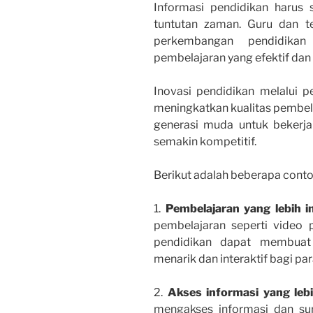
Informasi pendidikan harus 
tuntutan zaman. Guru dan t
perkembangan pendidikan
pembelajaran yang efektif dan
Inovasi pendidikan melalui 
meningkatkan kualitas pembel
generasi muda untuk bekerja
semakin kompetitif.
Berikut adalah beberapa conto
1.
Pembelajaran yang lebih in
pembelajaran seperti video 
pendidikan dapat membuat 
menarik dan interaktif bagi par
2.
Akses informasi yang lebi
mengakses informasi dan su