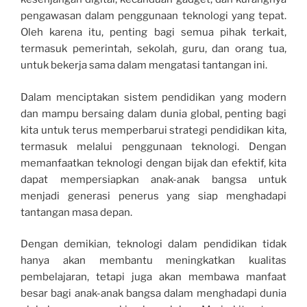
pengawasan dalam penggunaan teknologi yang tepat.
Oleh karena itu, penting bagi semua pihak terkait,
termasuk pemerintah, sekolah, guru, dan orang tua,
untuk bekerja sama dalam mengatasi tantangan ini.
Dalam menciptakan sistem pendidikan yang modern
dan mampu bersaing dalam dunia global, penting bagi
kita untuk terus memperbarui strategi pendidikan kita,
termasuk melalui penggunaan teknologi. Dengan
memanfaatkan teknologi dengan bijak dan efektif, kita
dapat mempersiapkan anak-anak bangsa untuk
menjadi generasi penerus yang siap menghadapi
tantangan masa depan.
Dengan demikian, teknologi dalam pendidikan tidak
hanya akan membantu meningkatkan kualitas
pembelajaran, tetapi juga akan membawa manfaat
besar bagi anak-anak bangsa dalam menghadapi dunia