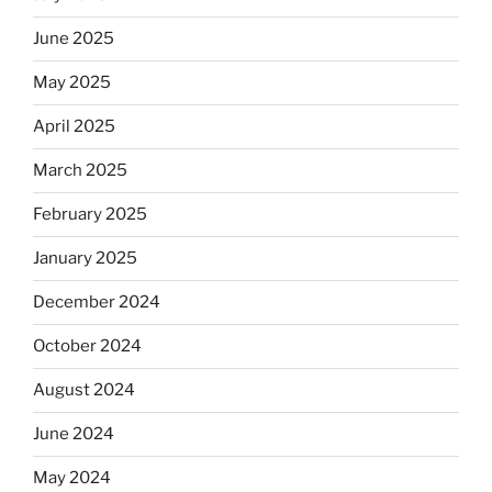
June 2025
May 2025
April 2025
March 2025
February 2025
January 2025
December 2024
October 2024
August 2024
June 2024
May 2024