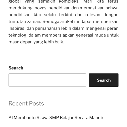
global yang semakin kompleks. Mari kita terus
mendukung inovasi pendidikan dan memastikan bahwa
pendidikan kita selalu terkini dan relevan dengan
tuntutan zaman. Semoga artikel ini dapat memberikan
inspirasi dan pemahaman lebih dalam mengenai peran
teknologi dalam mempersiapkan generasi muda untuk
masa depan yang lebih baik.
Search
Search
Recent Posts
AI Membantu Siswa SMP Belajar Secara Mandiri