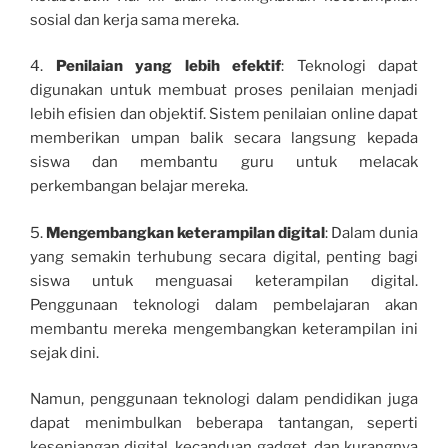
sosial dan kerja sama mereka.
4.
Penilaian yang lebih efektif
: Teknologi dapat
digunakan untuk membuat proses penilaian menjadi
lebih efisien dan objektif. Sistem penilaian online dapat
memberikan umpan balik secara langsung kepada
siswa dan membantu guru untuk melacak
perkembangan belajar mereka.
5.
Mengembangkan keterampilan digital
: Dalam dunia
yang semakin terhubung secara digital, penting bagi
siswa untuk menguasai keterampilan digital.
Penggunaan teknologi dalam pembelajaran akan
membantu mereka mengembangkan keterampilan ini
sejak dini.
Namun, penggunaan teknologi dalam pendidikan juga
dapat menimbulkan beberapa tantangan, seperti
kesenjangan digital, kecanduan gadget, dan kurangnya