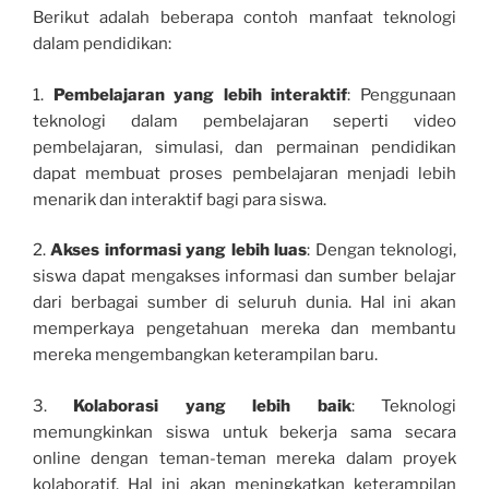
Berikut adalah beberapa contoh manfaat teknologi
dalam pendidikan:
1.
Pembelajaran yang lebih interaktif
: Penggunaan
teknologi dalam pembelajaran seperti video
pembelajaran, simulasi, dan permainan pendidikan
dapat membuat proses pembelajaran menjadi lebih
menarik dan interaktif bagi para siswa.
2.
Akses informasi yang lebih luas
: Dengan teknologi,
siswa dapat mengakses informasi dan sumber belajar
dari berbagai sumber di seluruh dunia. Hal ini akan
memperkaya pengetahuan mereka dan membantu
mereka mengembangkan keterampilan baru.
3.
Kolaborasi yang lebih baik
: Teknologi
memungkinkan siswa untuk bekerja sama secara
online dengan teman-teman mereka dalam proyek
kolaboratif. Hal ini akan meningkatkan keterampilan