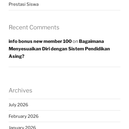
Prestasi Siswa
Recent Comments
info bonus new member 100
on
Bagaimana
Menyesuaikan Diri dengan Sistem Pendidikan
Asing?
Archives
July 2026
February 2026
January 2026