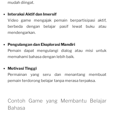
mudah diingat.
Interaksi Aktif dan Imersif
Video game mengajak pemain berpartisipasi aktif,
berbeda dengan belajar pasif lewat buku atau
mendengarkan.
Pengulangan dan Eksplorasi Mandiri
Pemain dapat mengulangi dialog atau misi untuk
memahami bahasa dengan lebih baik.
Motivasi Tinggi
Permainan yang seru dan menantang membuat
pemain terdorong belajar tanpa merasa terpaksa.
Contoh Game yang Membantu Belajar
Bahasa