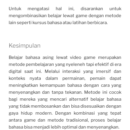
Untuk mengatasi hal ini, disarankan untuk
mengombinasikan belajar lewat game dengan metode
lain seperti kursus bahasa atau latihan berbicara.
Kesimpulan
Belajar bahasa asing lewat video game merupakan
metode pembelajaran yang nyeleneh tapi efektif di era
digital saat ini. Melalui interaksi yang imersif dan
konteks nyata dalam permainan, pemain dapat
meningkatkan kemampuan bahasa dengan cara yang
menyenangkan dan tanpa tekanan. Metode ini cocok
bagi mereka yang mencari alternatif belajar bahasa
yang tidak membosankan dan bisa disesuaikan dengan
gaya hidup modern. Dengan kombinasi yang tepat
antara game dan metode tradisional, proses belajar
bahasa bisa menjadi lebih optimal dan menyenangkan.