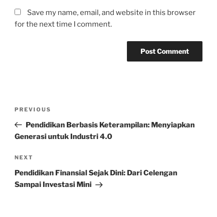
Save my name, email, and website in this browser
for the next time I comment.
Post
Previous
PREVIOUS
navigation
Post
Pendidikan Berbasis Keterampilan: Menyiapkan
Generasi untuk Industri 4.0
Next
NEXT
Post
Pendidikan Finansial Sejak Dini: Dari Celengan
Sampai Investasi Mini