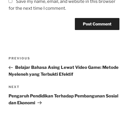
Save my name, email, and website in this browser
for the next time I comment.
Post
Previous
PREVIOUS
navigation
Post
Belajar Bahasa Asing Lewat Video Game: Metode
Nyeleneh yang Terbukti Efektif
Next
NEXT
Post
Pengaruh Pendidikan Terhadap Pembangunan Sosial
dan Ekonomi