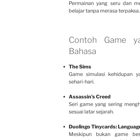
Permainan yang seru dan m
belajar tanpa merasa terpaksa.
Contoh Game ya
Bahasa
The Sims
Game simulasi kehidupan y
sehari-hari.
Assassin’s Creed
Seri game yang sering mengh
sesuai latar sejarah.
Duolingo Tinycards: Languag
Meskipun bukan game bes