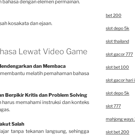
 bahasa dengan elemen permainan.
bet 200
ah kosakata dan ejaan.
slot depo 5k
slot thailand
ahasa Lewat Video Game
slot gacor 777
endengarkan dan Membaca
slot bet 100
me membantu melatih pemahaman bahasa
slot gacor hari i
slot depo 5k
Berpikir Kritis dan Problem Solving
 harus memahami instruksi dan konteks
slot 777
ugas.
mahjong ways 
akut Salah
ajar tanpa tekanan langsung, sehingga
slot bet 200