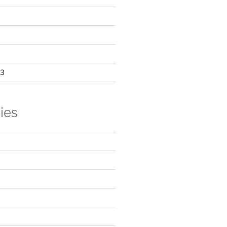
23
ies