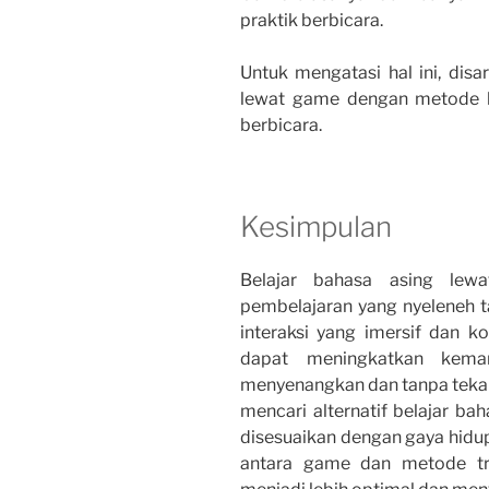
praktik berbicara.
Untuk mengatasi hal ini, dis
lewat game dengan metode la
berbicara.
Kesimpulan
Belajar bahasa asing le
pembelajaran yang nyeleneh tapi
interaksi yang imersif dan 
dapat meningkatkan kem
menyenangkan dan tanpa tekan
mencari alternatif belajar b
disesuaikan dengan gaya hidu
antara game dan metode tra