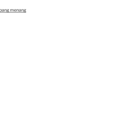
mpang menang