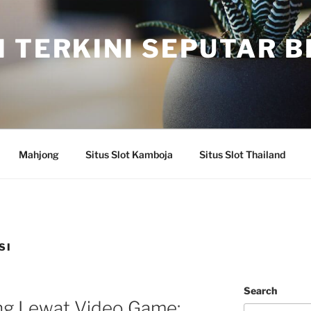
I TERKINI SEPUTAR 
Mahjong
Situs Slot Kamboja
Situs Slot Thailand
SI
Search
ing Lewat Video Game: