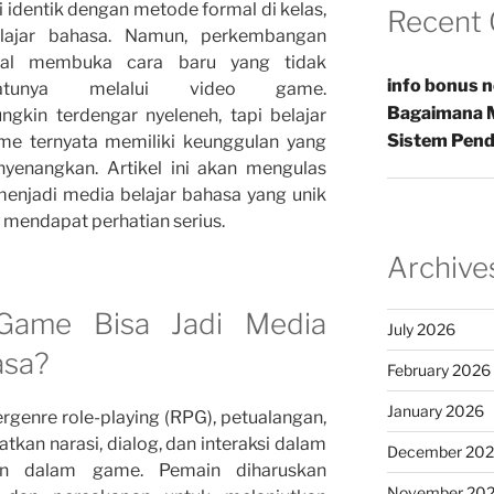
i identik dengan metode formal di kelas,
Recent
elajar bahasa. Namun, perkembangan
ital membuka cara baru yang tidak
info bonus 
satunya melalui video game.
Bagaimana M
gkin terdengar nyeleneh, tapi belajar
Sistem Pend
me ternyata memiliki keunggulan yang
yenangkan. Artikel ini akan mengulas
enjadi media belajar bahasa yang unik
mendapat perhatian serius.
Archive
Game Bisa Jadi Media
July 2026
asa?
February 2026
January 2026
genre role-playing (RPG), petualangan,
batkan narasi, dialog, dan interaksi dalam
December 20
an dalam game. Pemain diharuskan
November 20