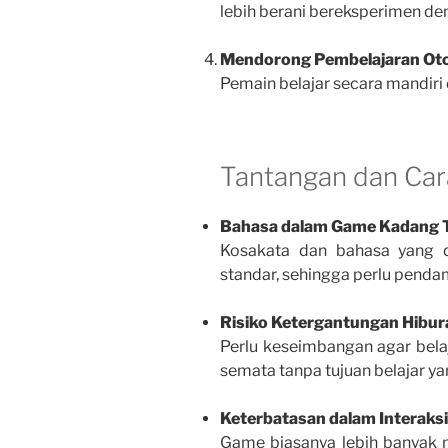
lebih berani bereksperimen de
Mendorong Pembelajaran Ot
Pemain belajar secara mandiri
Tantangan dan Car
Bahasa dalam Game Kadang T
Kosakata dan bahasa yang d
standar, sehingga perlu penda
Risiko Ketergantungan Hibur
Perlu keseimbangan agar belaj
semata tanpa tujuan belajar yan
Keterbatasan dalam Interaksi
Game biasanya lebih banyak 