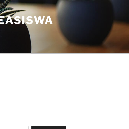
BEASISWA