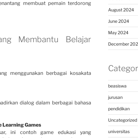
enantang membuat pemain terdorong
August 2024
June 2024
May 2024
ng Membantu Belajar
December 20
Categor
ang menggunakan berbagai kosakata
beasiswa
jurusan
adirkan dialog dalam berbagai bahasa
pendidikan
Uncategorized
e Learning Games
universitas
ar, ini contoh game edukasi yang