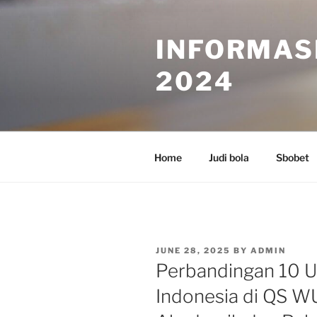
Skip
to
INFORMAS
content
2024
Home
Judi bola
Sbobet
POSTED
JUNE 28, 2025
BY
ADMIN
ON
Perbandingan 10 Un
Indonesia di QS W