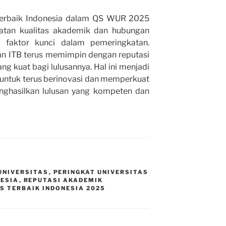
 terbaik Indonesia dalam QS WUR 2025
tan kualitas akademik dan hubungan
 faktor kunci dalam pemeringkatan.
dan ITB terus memimpin dengan reputasi
g kuat bagi lulusannya. Hal ini menjadi
n untuk terus berinovasi dan memperkuat
nghasilkan lulusan yang kompeten dan
UNIVERSITAS
,
PERINGKAT UNIVERSITAS
NESIA
,
REPUTASI AKADEMIK
S TERBAIK INDONESIA 2025