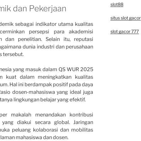
slot88
ik dan Pekerjaan
situs slot gacor
emik sebagai indikator utama kualitas
ncerminkan persepsi para akademisi
slot gacor 777
 dan penelitian. Selain itu, reputasi
gaimana dunia industri dan perusahaan
 tersebut.
ndonesia yang masuk dalam QS WUR 2025
n kuat dalam meningkatkan kualitas
um. Hal ini berdampak positif pada daya
 Rasio dosen-mahasiswa yang ideal juga
tanya lingkungan belajar yang efektif.
n per makalah menandakan kontribusi
n yang diakui secara global. Jaringan
buka peluang kolaborasi dan mobilitas
laman mahasiswa dan dosen.