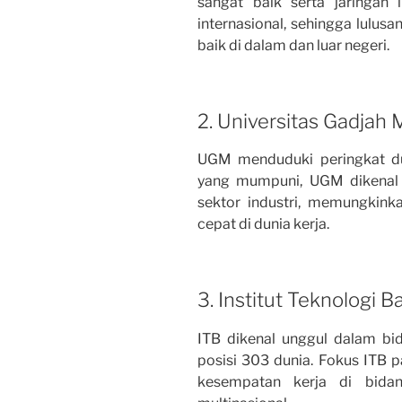
sangat baik serta jaringan 
internasional, sehingga lulusa
baik di dalam dan luar negeri.
2. Universitas Gadjah
UGM menduduki peringkat du
yang mumpuni, UGM dikenal 
sektor industri, memungkink
cepat di dunia kerja.
3. Institut Teknologi 
ITB dikenal unggul dalam bi
posisi 303 dunia. Fokus ITB 
kesempatan kerja di bidan