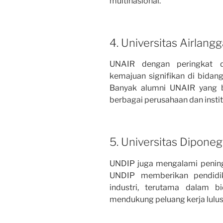
multinasional.
4. Universitas Airlang
UNAIR dengan peringkat d
kemajuan signifikan di bidan
Banyak alumni UNAIR yang be
berbagai perusahaan dan instit
5. Universitas Dipone
UNDIP juga mengalami peningk
UNDIP memberikan pendidi
industri, terutama dalam b
mendukung peluang kerja lulu