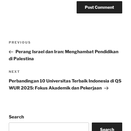
Post
Previous
PREVIOUS
navigation
Post
Perang Israel dan Iran: Menghambat Pendidikan
di Palestina
Next
NEXT
Post
Perbandingan 10 Universitas Terbaik Indonesia di QS
WUR 2025: Fokus Akademik dan Pekerjaan
Search
Search