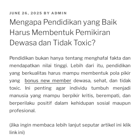
POSTED
JUNE 26, 2025
BY
ADMIN
ON
Mengapa Pendidikan yang Baik
Harus Membentuk Pemikiran
Dewasa dan Tidak Toxic?
Pendidikan bukan hanya tentang menghafal fakta dan
mendapatkan nilai tinggi. Lebih dari itu, pendidikan
yang berkualitas harus mampu membentuk pola pikir
yang
bonus new member
dewasa, sehat, dan tidak
toxic. Ini penting agar individu tumbuh menjadi
manusia yang mampu berpikir kritis, berempati, dan
berperilaku positif dalam kehidupan sosial maupun
profesional.
(Jika ingin membaca lebih lanjut seputar artikel ini klik
link ini)