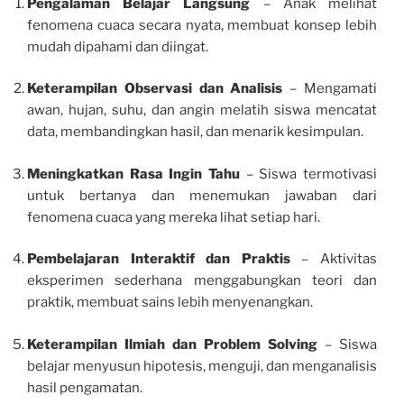
Pengalaman Belajar Langsung
– Anak melihat
fenomena cuaca secara nyata, membuat konsep lebih
mudah dipahami dan diingat.
Keterampilan Observasi dan Analisis
– Mengamati
awan, hujan, suhu, dan angin melatih siswa mencatat
data, membandingkan hasil, dan menarik kesimpulan.
Meningkatkan Rasa Ingin Tahu
– Siswa termotivasi
untuk bertanya dan menemukan jawaban dari
fenomena cuaca yang mereka lihat setiap hari.
Pembelajaran Interaktif dan Praktis
– Aktivitas
eksperimen sederhana menggabungkan teori dan
praktik, membuat sains lebih menyenangkan.
Keterampilan Ilmiah dan Problem Solving
– Siswa
belajar menyusun hipotesis, menguji, dan menganalisis
hasil pengamatan.