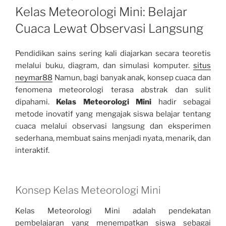
ON
Kelas Meteorologi Mini: Belajar
Cuaca Lewat Observasi Langsung
Pendidikan sains sering kali diajarkan secara teoretis
melalui buku, diagram, dan simulasi komputer.
situs
neymar88
Namun, bagi banyak anak, konsep cuaca dan
fenomena meteorologi terasa abstrak dan sulit
dipahami.
Kelas Meteorologi Mini
hadir sebagai
metode inovatif yang mengajak siswa belajar tentang
cuaca melalui observasi langsung dan eksperimen
sederhana, membuat sains menjadi nyata, menarik, dan
interaktif.
Konsep Kelas Meteorologi Mini
Kelas Meteorologi Mini adalah pendekatan
pembelajaran yang menempatkan siswa sebagai