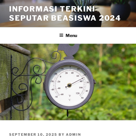
Skip
INFORMASI TERKINI
to
SEPUTAR BEASISWA 2024
content
Menu
POSTED
SEPTEMBER 10, 2025
BY
ADMIN