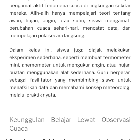
pengamat aktif fenomena cuaca di lingkungan sekitar
mereka. Alih-alih hanya mempelajari teori tentang
awan, hujan, angin, atau suhu, siswa mengamati
perubahan cuaca sehari-hari, mencatat data, dan
mempelajari pola secara langsung.
Dalam kelas ini, siswa juga diajak melakukan
eksperimen sederhana, seperti membuat termometer
mini, anemometer untuk mengukur angin, atau hujan
buatan menggunakan alat sederhana. Guru berperan
sebagai fasilitator yang membimbing siswa untuk
menafsirkan data dan memahami konsep meteorologi
melalui praktik nyata.
Keunggulan Belajar Lewat Observasi
Cuaca