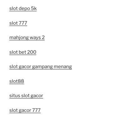
slot depo 5k
slot 777
mahjong ways 2
slot bet 200
slot gacor gampang menang
slot88
situs slot gacor
slot gacor 777