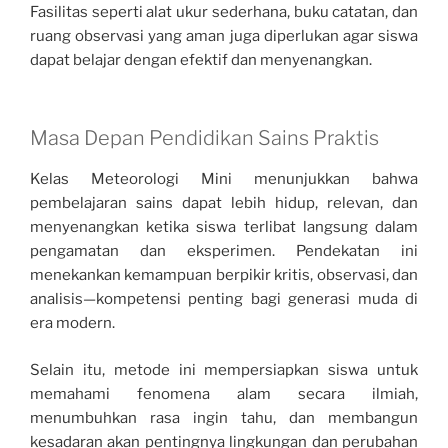
Fasilitas seperti alat ukur sederhana, buku catatan, dan
ruang observasi yang aman juga diperlukan agar siswa
dapat belajar dengan efektif dan menyenangkan.
Masa Depan Pendidikan Sains Praktis
Kelas Meteorologi Mini menunjukkan bahwa
pembelajaran sains dapat lebih hidup, relevan, dan
menyenangkan ketika siswa terlibat langsung dalam
pengamatan dan eksperimen. Pendekatan ini
menekankan kemampuan berpikir kritis, observasi, dan
analisis—kompetensi penting bagi generasi muda di
era modern.
Selain itu, metode ini mempersiapkan siswa untuk
memahami fenomena alam secara ilmiah,
menumbuhkan rasa ingin tahu, dan membangun
kesadaran akan pentingnya lingkungan dan perubahan