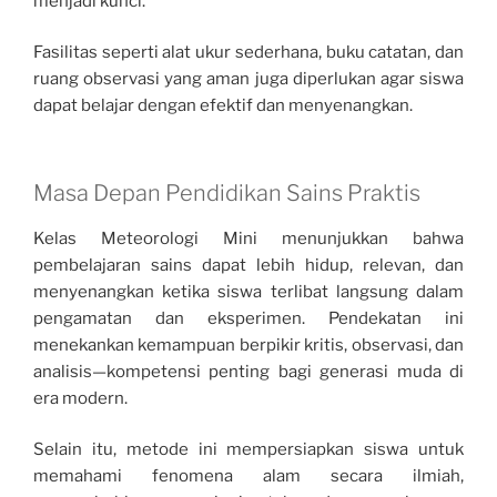
menjadi kunci.
Fasilitas seperti alat ukur sederhana, buku catatan, dan
ruang observasi yang aman juga diperlukan agar siswa
dapat belajar dengan efektif dan menyenangkan.
Masa Depan Pendidikan Sains Praktis
Kelas Meteorologi Mini menunjukkan bahwa
pembelajaran sains dapat lebih hidup, relevan, dan
menyenangkan ketika siswa terlibat langsung dalam
pengamatan dan eksperimen. Pendekatan ini
menekankan kemampuan berpikir kritis, observasi, dan
analisis—kompetensi penting bagi generasi muda di
era modern.
Selain itu, metode ini mempersiapkan siswa untuk
memahami fenomena alam secara ilmiah,