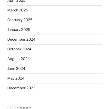
April 2025
March 2025
February 2025
January 2025
December 2024
October 2024
August 2024
June 2024
May 2024
December 2023
Categories