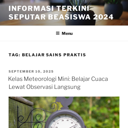
Skip
INFORMASI TERKINI
to
SEPUTAR BEASISWA 2024
content
Menu
TAG:
BELAJAR SAINS PRAKTIS
POSTED
SEPTEMBER 10, 2025
ON
Kelas Meteorologi Mini: Belajar Cuaca
Lewat Observasi Langsung