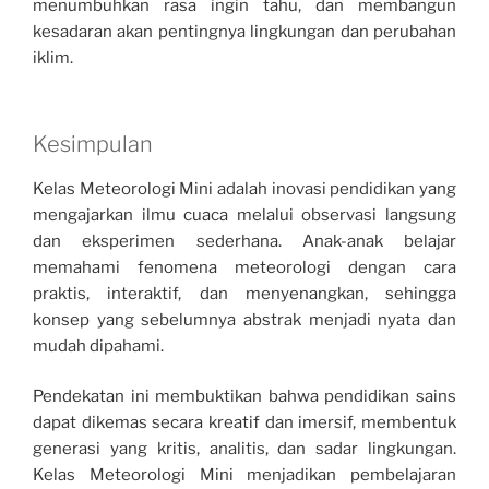
menumbuhkan rasa ingin tahu, dan membangun
kesadaran akan pentingnya lingkungan dan perubahan
iklim.
Kesimpulan
Kelas Meteorologi Mini adalah inovasi pendidikan yang
mengajarkan ilmu cuaca melalui observasi langsung
dan eksperimen sederhana. Anak-anak belajar
memahami fenomena meteorologi dengan cara
praktis, interaktif, dan menyenangkan, sehingga
konsep yang sebelumnya abstrak menjadi nyata dan
mudah dipahami.
Pendekatan ini membuktikan bahwa pendidikan sains
dapat dikemas secara kreatif dan imersif, membentuk
generasi yang kritis, analitis, dan sadar lingkungan.
Kelas Meteorologi Mini menjadikan pembelajaran