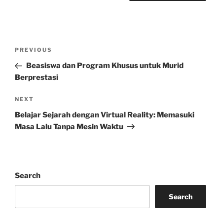
Post
Previous
PREVIOUS
navigation
Post
Beasiswa dan Program Khusus untuk Murid
Berprestasi
Next
NEXT
Post
Belajar Sejarah dengan Virtual Reality: Memasuki
Masa Lalu Tanpa Mesin Waktu
Search
Search