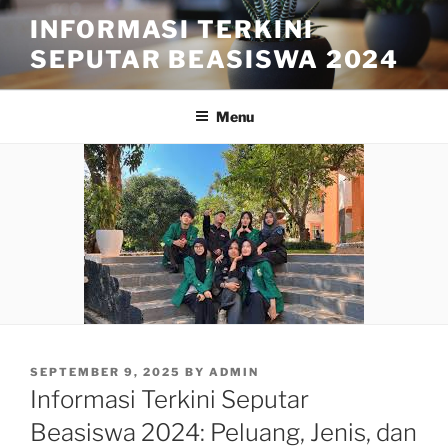
Skip
INFORMASI TERKINI
to
SEPUTAR BEASISWA 2024
content
Menu
POSTED
SEPTEMBER 9, 2025
BY
ADMIN
ON
Informasi Terkini Seputar
Beasiswa 2024: Peluang, Jenis, dan