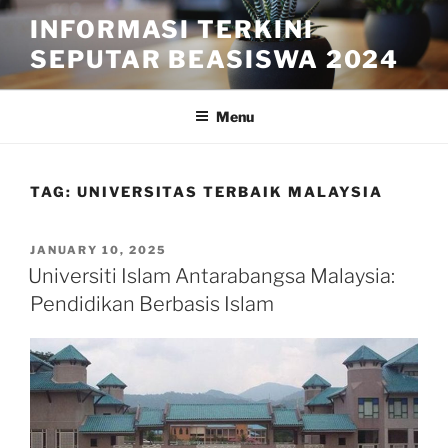
Skip
INFORMASI TERKINI
to
SEPUTAR BEASISWA 2024
content
Menu
TAG:
UNIVERSITAS TERBAIK MALAYSIA
POSTED
JANUARY 10, 2025
ON
Universiti Islam Antarabangsa Malaysia:
Pendidikan Berbasis Islam