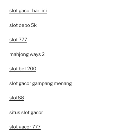
slot gacor hari ini
slot depo 5k
slot 777
mahjong ways 2
slot bet 200
slot gacor gampang menang
slot88
situs slot gacor
slot gacor 777