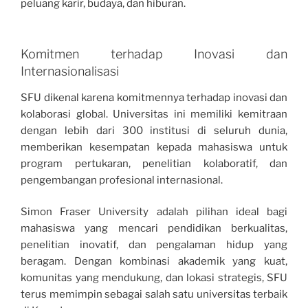
peluang karir, budaya, dan hiburan.
Komitmen terhadap Inovasi dan
Internasionalisasi
SFU dikenal karena komitmennya terhadap inovasi dan
kolaborasi global. Universitas ini memiliki kemitraan
dengan lebih dari 300 institusi di seluruh dunia,
memberikan kesempatan kepada mahasiswa untuk
program pertukaran, penelitian kolaboratif, dan
pengembangan profesional internasional.
Simon Fraser University adalah pilihan ideal bagi
mahasiswa yang mencari pendidikan berkualitas,
penelitian inovatif, dan pengalaman hidup yang
beragam. Dengan kombinasi akademik yang kuat,
komunitas yang mendukung, dan lokasi strategis, SFU
terus memimpin sebagai salah satu universitas terbaik