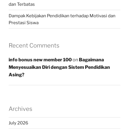
dan Terbatas
Dampak Kebijakan Pendidikan terhadap Motivasi dan
Prestasi Siswa
Recent Comments
info bonus new member 100
on
Bagaimana
Menyesuaikan Diri dengan Sistem Pendidikan
Asing?
Archives
July 2026