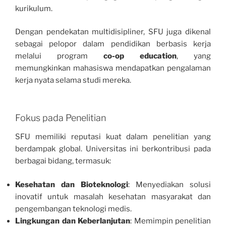
kurikulum.
Dengan pendekatan multidisipliner, SFU juga dikenal
sebagai pelopor dalam pendidikan berbasis kerja
melalui program
co-op education
, yang
memungkinkan mahasiswa mendapatkan pengalaman
kerja nyata selama studi mereka.
Fokus pada Penelitian
SFU memiliki reputasi kuat dalam penelitian yang
berdampak global. Universitas ini berkontribusi pada
berbagai bidang, termasuk:
Kesehatan dan Bioteknologi
: Menyediakan solusi
inovatif untuk masalah kesehatan masyarakat dan
pengembangan teknologi medis.
Lingkungan dan Keberlanjutan
: Memimpin penelitian