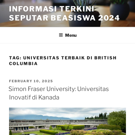
Skip
INFORMASI TERKINI
to
SEPUTAR BEASISWA 2024
content
Menu
TAG:
UNIVERSITAS TERBAIK DI BRITISH
COLUMBIA
POSTED
FEBRUARY 10, 2025
ON
Simon Fraser University: Universitas
Inovatif di Kanada