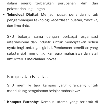
dalam energi terbarukan, perubahan iklim, dan
pelestarian lingkungan.
Teknologi Digital
: Menjadi pusat penelitian untuk
pengembangan teknologi kecerdasan buatan, robotika,
dan ilmu data.
SFU bekerja sama dengan berbagai organisasi
internasional dan industri untuk menciptakan solusi
nyata bagi tantangan global. Pendanaan penelitian yang
substansial memungkinkan para mahasiswa dan staf
untuk terus melakukan inovasi.
Kampus dan Fasilitas
SFU memiliki tiga kampus yang dirancang untuk
mendukung pengalaman belajar mahasiswa:
Kampus Burnaby
: Kampus utama yang terletak di