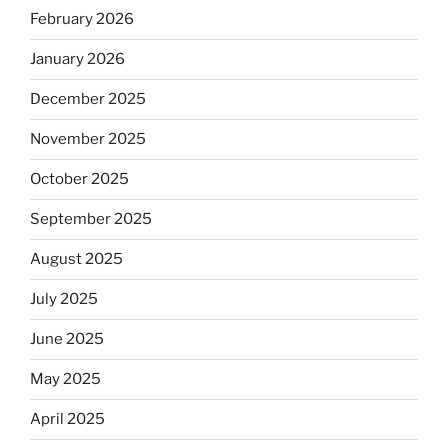
February 2026
January 2026
December 2025
November 2025
October 2025
September 2025
August 2025
July 2025
June 2025
May 2025
April 2025