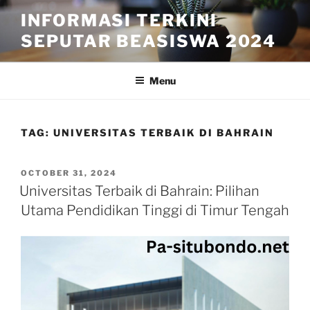
Skip
INFORMASI TERKINI
to
SEPUTAR BEASISWA 2024
content
Menu
TAG:
UNIVERSITAS TERBAIK DI BAHRAIN
POSTED
OCTOBER 31, 2024
ON
Universitas Terbaik di Bahrain: Pilihan
Utama Pendidikan Tinggi di Timur Tengah