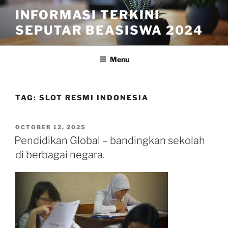
Skip
INFORMASI TERKINI
to
SEPUTAR BEASISWA 2024
content
Menu
TAG:
SLOT RESMI INDONESIA
POSTED
OCTOBER 12, 2025
ON
Pendidikan Global – bandingkan sekolah
di berbagai negara.