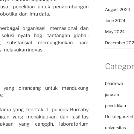
pusat penelitian untuk pengembangan
August 2024
obotika, dan ilmu data.
June 2024
rbagai organisasi internasional dan
May 2024
 solusi nyata bagi tantangan global.
ng substansial memungkinkan para
December 20
s melakukan inovasi.
Categor
beasiswa
s yang dirancang untuk mendukung
jurusan
a:
pendidikan
tama yang terletak di puncak Burnaby
gan yang menakjubkan dan fasilitas
Uncategorized
akaan yang canggih, laboratorium
universitas