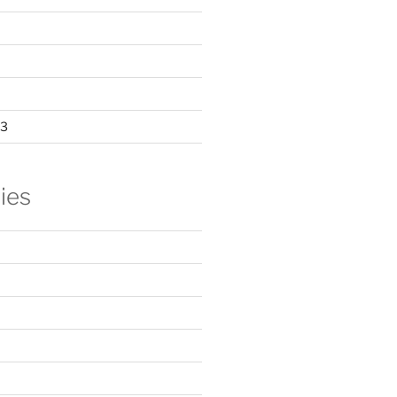
23
ies