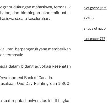
i program dukungan mahasiswa, termasuk
slot gacor ga
sehatan, dan bimbingan akademik untuk
slot88
asiswa secara keseluruhan.
situs slot gacor
slot gacor 777
ak alumni berpengaruh yang memberikan
or, termasuk:
Kanada dalam bidang advokasi kesehatan
 Development Bank of Canada.
erusahaan One Day Painting dan 1-800-
uat reputasi universitas ini di tingkat