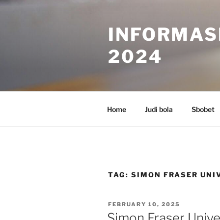
Skip
to
INFORMAS
content
2024
Home
Judi bola
Sbobet
TAG:
SIMON FRASER UNI
POSTED
FEBRUARY 10, 2025
ON
Simon Fraser Univer