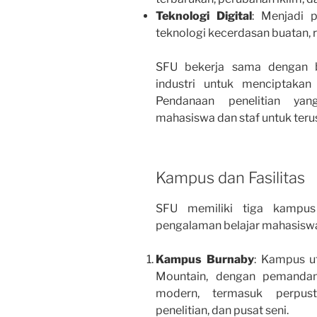
Teknologi Digital
: Menjadi 
teknologi kecerdasan buatan, r
SFU bekerja sama dengan be
industri untuk menciptakan
Pendanaan penelitian ya
mahasiswa dan staf untuk teru
Kampus dan Fasilitas
SFU memiliki tiga kampu
pengalaman belajar mahasisw
Kampus Burnaby
: Kampus u
Mountain, dengan pemandan
modern, termasuk perpust
penelitian, dan pusat seni.