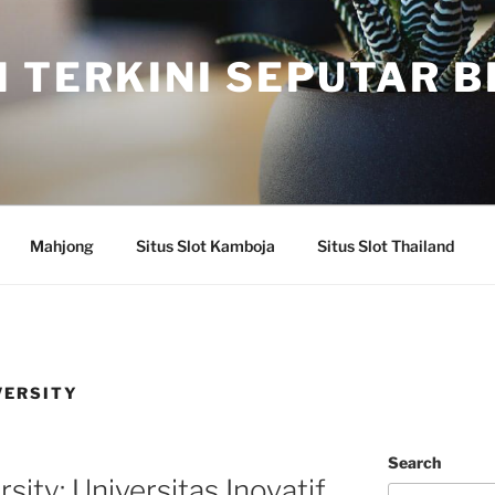
I TERKINI SEPUTAR 
Mahjong
Situs Slot Kamboja
Situs Slot Thailand
VERSITY
Search
sity: Universitas Inovatif