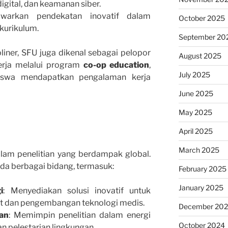
igital, dan keamanan siber.
warkan pendekatan inovatif dalam
October 2025
urikulum.
September 20
iner, SFU juga dikenal sebagai pelopor
August 2025
erja melalui program
co-op education
,
July 2025
swa mendapatkan pengalaman kerja
June 2025
May 2025
April 2025
March 2025
alam penelitian yang berdampak global.
pada berbagai bidang, termasuk:
February 2025
January 2025
i
: Menyediakan solusi inovatif untuk
t dan pengembangan teknologi medis.
December 20
an
: Memimpin penelitian dalam energi
October 2024
an pelestarian lingkungan.