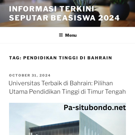
Skip
INFORMASI TERKINI
to
SEPUTAR BEASISWA 2024
content
Menu
TAG:
PENDIDIKAN TINGGI DI BAHRAIN
POSTED
OCTOBER 31, 2024
ON
Universitas Terbaik di Bahrain: Pilihan
Utama Pendidikan Tinggi di Timur Tengah