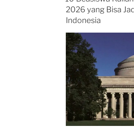
2026 yang Bisa Jad
Indonesia