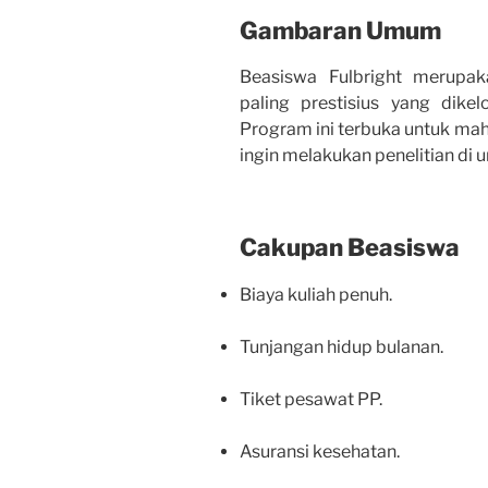
Gambaran Umum
Beasiswa Fulbright merupak
paling prestisius yang dike
Program ini terbuka untuk mah
ingin melakukan penelitian di u
Cakupan Beasiswa
Biaya kuliah penuh.
Tunjangan hidup bulanan.
Tiket pesawat PP.
Asuransi kesehatan.