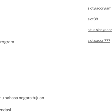
slot gacor ga
slot88
situs slot gacor
slot gacor 777
program.
u bahasa negara tujuan.
endasi.