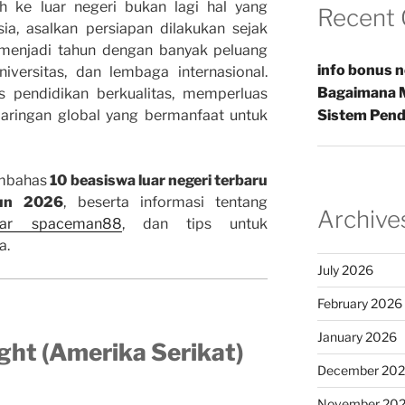
h ke luar negeri bukan lagi hal yang
Recent
sia, asalkan persiapan dilakukan sejak
 menjadi tahun dengan banyak peluang
info bonus 
iversitas, dan lembaga internasional.
Bagaimana M
 pendidikan berkualitas, memperluas
Sistem Pend
aringan global yang bermanfaat untuk
membahas
10 beasiswa luar negeri terbaru
hun 2026
, beserta informasi tentang
Archive
tar spaceman88
, dan tips untuk
a.
July 2026
February 2026
January 2026
ight (Amerika Serikat)
December 20
November 20