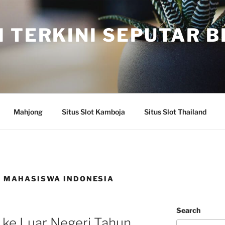
I TERKINI SEPUTAR 
Mahjong
Situs Slot Kamboja
Situs Slot Thailand
A MAHASISWA INDONESIA
Search
 ke Luar Negeri Tahun