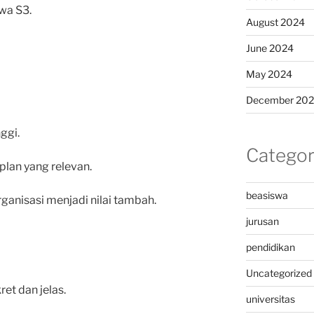
wa S3.
August 2024
June 2024
May 2024
December 20
ggi.
Categor
plan yang relevan.
beasiswa
anisasi menjadi nilai tambah.
jurusan
pendidikan
Uncategorized
et dan jelas.
universitas