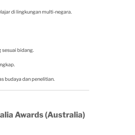
jar di lingkungan multi-negara.
g sesuai bidang.
ngkap.
as budaya dan penelitian.
alia Awards (Australia)