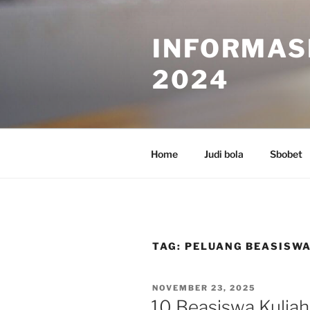
Skip
to
INFORMAS
content
2024
Home
Judi bola
Sbobet
TAG:
PELUANG BEASISW
POSTED
NOVEMBER 23, 2025
ON
10 Beasiswa Kuliah