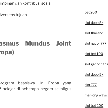
pinan dan kontribusi sosial.
bet 200
versitas tujuan.
slot depo 5k
slot thailand
rasmus Mundus Joint
slot gacor 777
ropa)
slot bet 100
slot gacor hari i
slot depo 5k
rogram beasiswa Uni Eropa yang
slot 777
belajar di beberapa negara sekaligus
mahjong ways 
slot bet 200