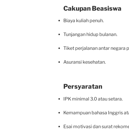
Cakupan Beasiswa
Biaya kuliah penuh.
Tunjangan hidup bulanan.
Tiket perjalanan antar negara 
Asuransi kesehatan.
Persyaratan
IPK minimal 3.0 atau setara.
Kemampuan bahasa Inggris ata
Esai motivasi dan surat rekom