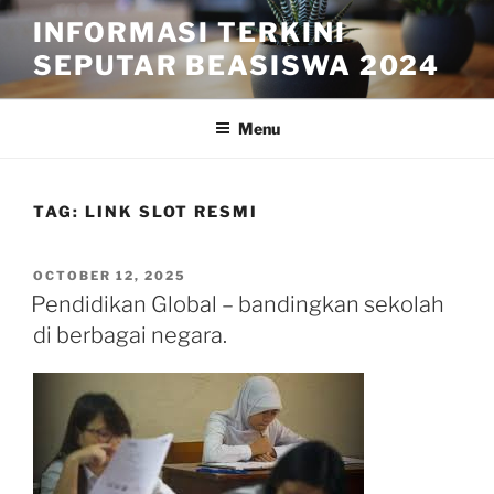
Skip
INFORMASI TERKINI
to
SEPUTAR BEASISWA 2024
content
Menu
TAG:
LINK SLOT RESMI
POSTED
OCTOBER 12, 2025
ON
Pendidikan Global – bandingkan sekolah
di berbagai negara.