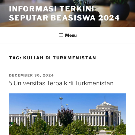
Skip
INFORMASI TERKINI
to
SEPUTAR BEASISWA 2024
content
Menu
TAG:
KULIAH DI TURKMENISTAN
POSTED
DECEMBER 30, 2024
ON
5 Universitas Terbaik di Turkmenistan