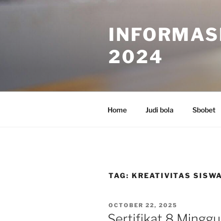
Skip
to
INFORMAS
content
2024
Home
Judi bola
Sbobet
TAG:
KREATIVITAS SISW
POSTED
OCTOBER 22, 2025
ON
Sertifikat 8 Mingg