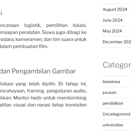
August 2024
i
June 2024
anaan logistik, pemilihan lokasi,
May 2024
rsiapan peralatan. Siswa juga dibagi ke
tradara, kameramen, dan tim suara untuk
December 20
alam pembuatan film.
Categor
 dan Pengambilan Gambar
beasiswa
kasi yang telah dipilih. Di tahap ini,
encahayaan, framing, pengaturan audio,
jurusan
ktikkan. Mentor hadir untuk membimbing
pendidikan
itas visual dan narasi tetap konsisten
Uncategorized
universitas