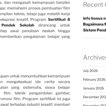
tas, dan mengasah kemampuan berpikir
Recent
ajar, memahami proses pembuatan film
ilan teknis, tetapi juga melatih kerja
info bonus 
ekspresi kreatif. Program
Sertifikat 8
Bagaimana M
Pendek Sekolah
dirancang untuk
Sistem Pend
hap awal penulisan naskah hingga
, memberikan pengalaman belajar yang
Archive
July 2026
rtujuan untuk menumbuhkan kemampuan
February 2026
n mengeksekusi ide cerita secara
atan yang sistematis, siswa belajar
January 2026
film, teknik pengambilan gambar,
December 20
omosi film. Program sertifikat ini juga
awal terhadap industri kreatif, memberi
November 20