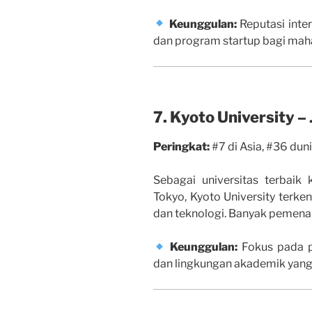
Keunggulan:
Reputasi inter
dan program startup bagi mah
7. Kyoto University –
Peringkat:
#7 di Asia, #36 dun
Sebagai universitas terbaik 
Tokyo, Kyoto University terke
dan teknologi. Banyak pemenang
Keunggulan:
Fokus pada pe
dan lingkungan akademik yang 