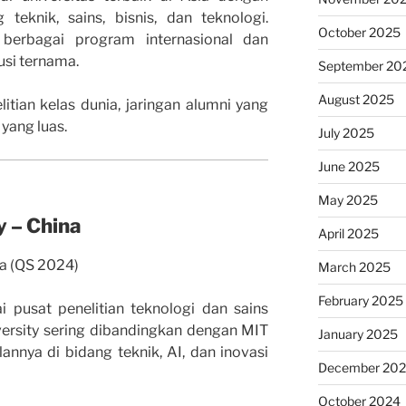
teknik, sains, bisnis, dan teknologi.
October 2025
 berbagai program internasional dan
usi ternama.
September 20
August 2025
litian kelas dunia, jaringan alumni yang
yang luas.
July 2025
June 2025
May 2025
y – China
April 2025
ia (QS 2024)
March 2025
February 2025
ai pusat penelitian teknologi dan sains
iversity sering dibandingkan dengan MIT
January 2025
nnya di bidang teknik, AI, dan inovasi
December 20
October 2024