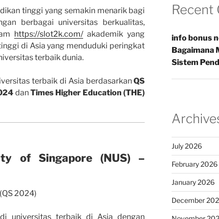
Recent
idikan tinggi yang semakin menarik bagi
gan berbagai universitas berkualitas,
gram
https://slot2k.com/
akademik yang
info bonus 
tinggi di Asia yang menduduki peringkat
Bagaimana M
iversitas terbaik dunia.
Sistem Pend
iversitas terbaik di Asia berdasarkan
QS
2024
dan
Times Higher Education (THE)
Archive
July 2026
sity of Singapore (NUS) –
February 2026
January 2026
a (QS 2024)
December 20
i universitas terbaik di Asia dengan
November 20