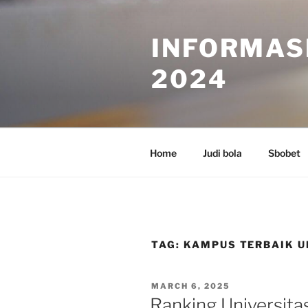
Skip
to
INFORMAS
content
2024
Home
Judi bola
Sbobet
TAG:
KAMPUS TERBAIK 
POSTED
MARCH 6, 2025
ON
Ranking Universita