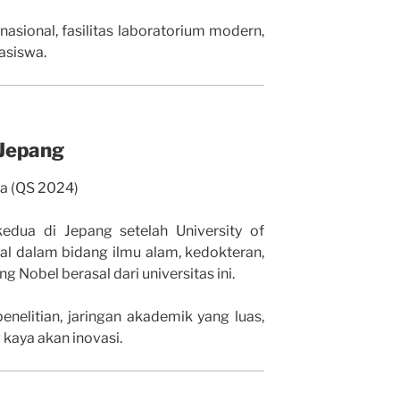
nasional, fasilitas laboratorium modern,
asiswa.
 Jepang
ia (QS 2024)
kedua di Jepang setelah University of
nal dalam bidang ilmu alam, kedokteran,
 Nobel berasal dari universitas ini.
nelitian, jaringan akademik yang luas,
kaya akan inovasi.