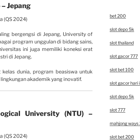
o – Jepang
bet 200
ia (QS 2024)
slot depo 5k
ling bergengsi di Jepang, University of
bagai program unggulan di bidang sains,
slot thailand
iversitas ini juga memiliki koneksi erat
slot gacor 777
tri di Jepang.
slot bet 100
et kelas dunia, program beasiswa untuk
 lingkungan akademik yang inovatif.
slot gacor hari i
slot depo 5k
slot 777
ogical University (NTU) –
mahjong ways 
ia (QS 2024)
slot bet 200