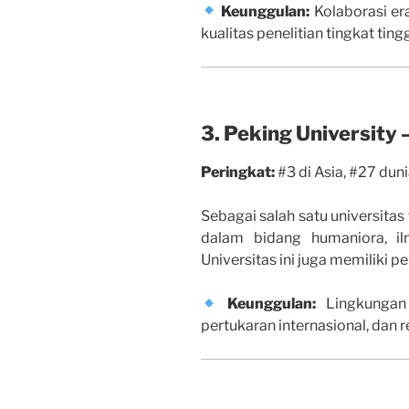
Keunggulan:
Kolaborasi er
kualitas penelitian tingkat tingg
3. Peking University 
Peringkat:
#3 di Asia, #27 dun
Sebagai salah satu universitas 
dalam bidang humaniora, ilm
Universitas ini juga memiliki p
Keunggulan:
Lingkungan 
pertukaran internasional, dan r