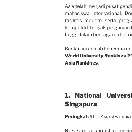
Asia telah menjadi pusat pend
mahasiswa internasional. Den
fasilitas modern, serta pro
kompetitif, banyak perguruan 
tinggi dalam berbagai daftar un
Berikut ini adalah beberapa un
World University Rankings 
Asia Rankings
.
1. National Univer
Singapura
Peringkat:
#1 di Asia, #8 duni
NUS secara konsisten menjad