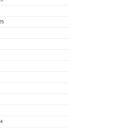
25
24