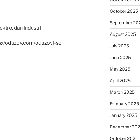
October 2025
September 20
lektro, dan industri
August 2025
s://odazov.com/odazovi-se
July 2025
June 2025
May 2025
April 2025
March 2025
February 2025
January 2025
December 20
October 2024