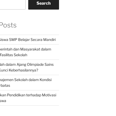
Search
Posts
iswa SMP Belajar Secara Mandiri
merintah dan Masyarakat dalam
asilitas Sekolah
ah dalam Ajang Olimpiade Sains
Kunci Keberhasilannya?
ajemen Sekolah dalam Kondisi
rbatas
kan Pendidikan terhadap Motivasi
iswa