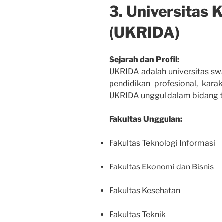
3. Universitas 
(UKRIDA)
Sejarah dan Profil:
UKRIDA adalah universitas sw
pendidikan profesional, karak
UKRIDA unggul dalam bidang te
Fakultas Unggulan:
Fakultas Teknologi Informasi
Fakultas Ekonomi dan Bisnis
Fakultas Kesehatan
Fakultas Teknik