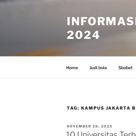
Skip
to
INFORMAS
content
2024
Home
Judi bola
Sbobet
TAG:
KAMPUS JAKARTA 
POSTED
NOVEMBER 28, 2025
ON
10 Universitas Terb