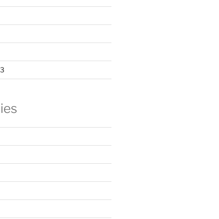
23
ies