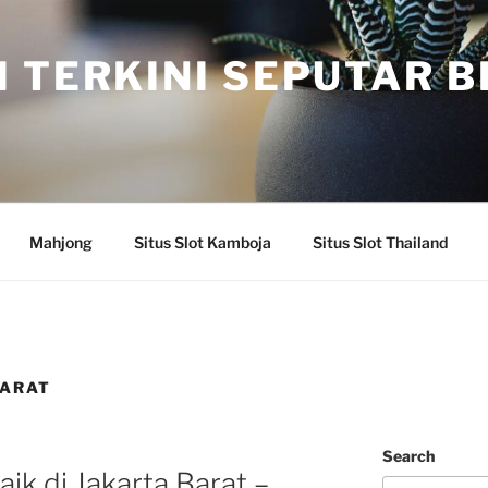
I TERKINI SEPUTAR 
Mahjong
Situs Slot Kamboja
Situs Slot Thailand
BARAT
Search
aik di Jakarta Barat –