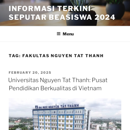
Skip
INFORMASI TERKINI
to
SEPUTAR BEASISWA 2024
content
Menu
TAG:
FAKULTAS NGUYEN TAT THANH
POSTED
FEBRUARY 20, 2025
ON
Universitas Nguyen Tat Thanh: Pusat
Pendidikan Berkualitas di Vietnam