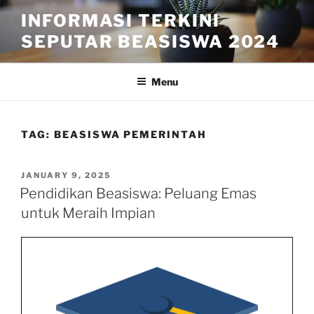
Skip
INFORMASI TERKINI
to
SEPUTAR BEASISWA 2024
content
Menu
TAG:
BEASISWA PEMERINTAH
POSTED
JANUARY 9, 2025
ON
Pendidikan Beasiswa: Peluang Emas
untuk Meraih Impian