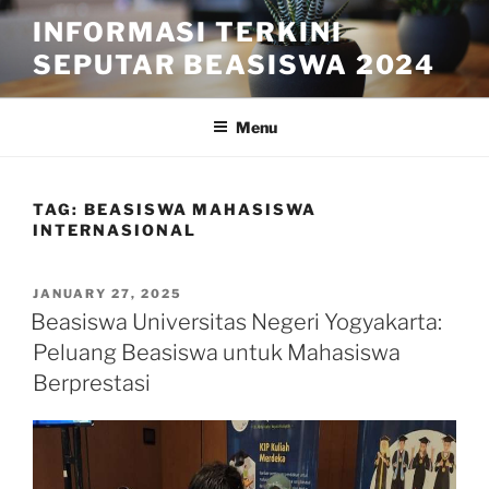
Skip
INFORMASI TERKINI
to
SEPUTAR BEASISWA 2024
content
Menu
TAG:
BEASISWA MAHASISWA
INTERNASIONAL
POSTED
JANUARY 27, 2025
ON
Beasiswa Universitas Negeri Yogyakarta:
Peluang Beasiswa untuk Mahasiswa
Berprestasi