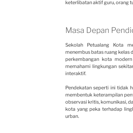
keterlibatan aktif guru, orang t
Masa Depan Pendi
Sekolah Petualang Kota m
menembus batas ruang kelas da
perkembangan kota modern 
memahami lingkungan sekitar 
interaktif.
Pendekatan seperti ini tidak 
membentuk keterampilan pent
observasi kritis, komunikasi, d
kota yang peka terhadap lin
urban.