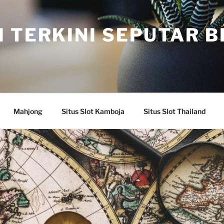
I TERKINI SEPUTAR 
Mahjong
Situs Slot Kamboja
Situs Slot Thailand