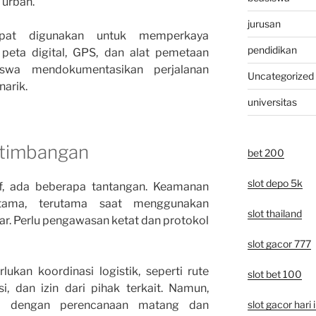
 urban.
jurusan
dapat digunakan untuk memperkaya
pendidikan
 peta digital, GPS, dan alat pemetaan
iswa mendokumentasikan perjalanan
Uncategorized
narik.
universitas
rtimbangan
bet 200
slot depo 5k
if, ada beberapa tantangan. Keamanan
utama, terutama saat menggunakan
slot thailand
ar. Perlu pengawasan ketat dan protokol
slot gacor 777
lukan koordinasi logistik, seperti rute
slot bet 100
si, dan izin dari pihak terkait. Namun,
asi dengan perencanaan matang dan
slot gacor hari i