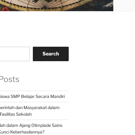
Search
Posts
iswa SMP Belajar Secara Mandiri
merintah dan Masyarakat dalam
asilitas Sekolah
ah dalam Ajang Olimpiade Sains
Kunci Keberhasilannya?