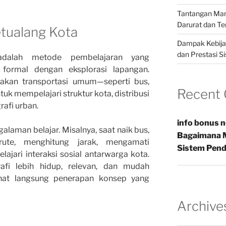
Tantangan Man
Darurat dan Te
tualang Kota
Dampak Kebija
dan Prestasi S
adalah metode pembelajaran yang
formal dengan eksplorasi lapangan.
akan transportasi umum—seperti bus,
Recent
uk mempelajari struktur kota, distribusi
afi urban.
info bonus 
alaman belajar. Misalnya, saat naik bus,
Bagaimana M
ute, menghitung jarak, mengamati
Sistem Pend
ajari interaksi sosial antarwarga kota.
fi lebih hidup, relevan, dan mudah
hat langsung penerapan konsep yang
Archive