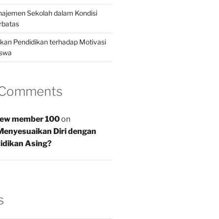
ajemen Sekolah dalam Kondisi
rbatas
kan Pendidikan terhadap Motivasi
iswa
 Comments
new member 100
on
enyesuaikan Diri dengan
idikan Asing?
s