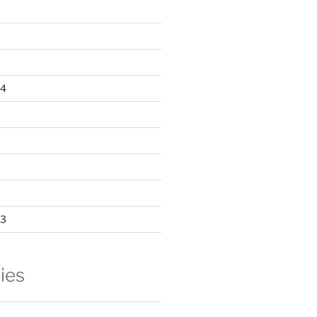
24
23
ies