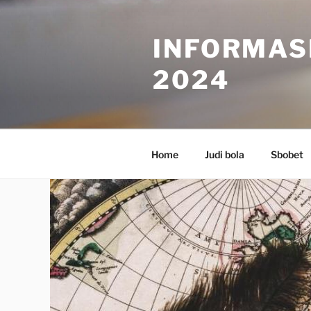
Skip
to
INFORMAS
content
2024
Home
Judi bola
Sbobet