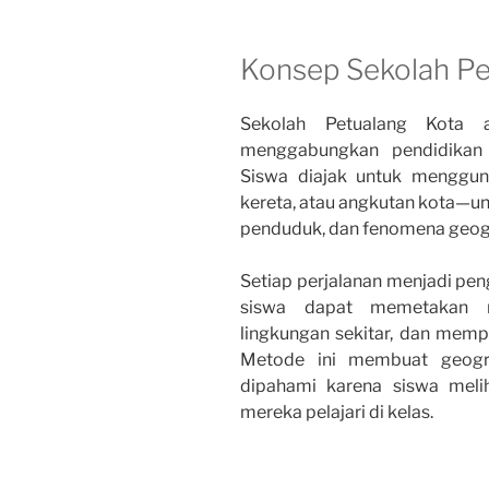
Konsep Sekolah Pe
Sekolah Petualang Kota 
menggabungkan pendidikan 
Siswa diajak untuk menggun
kereta, atau angkutan kota—unt
penduduk, dan fenomena geogr
Setiap perjalanan menjadi peng
siswa dapat memetakan r
lingkungan sekitar, dan mempel
Metode ini membuat geogra
dipahami karena siswa meli
mereka pelajari di kelas.