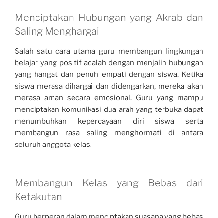
Menciptakan Hubungan yang Akrab dan
Saling Menghargai
Salah satu cara utama guru membangun lingkungan
belajar yang positif adalah dengan menjalin hubungan
yang hangat dan penuh empati dengan siswa. Ketika
siswa merasa dihargai dan didengarkan, mereka akan
merasa aman secara emosional. Guru yang mampu
menciptakan komunikasi dua arah yang terbuka dapat
menumbuhkan kepercayaan diri siswa serta
membangun rasa saling menghormati di antara
seluruh anggota kelas.
Membangun Kelas yang Bebas dari
Ketakutan
Guru berperan dalam menciptakan suasana yang bebas