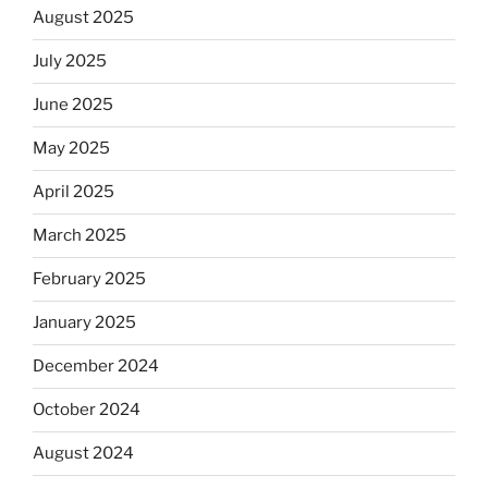
August 2025
July 2025
June 2025
May 2025
April 2025
March 2025
February 2025
January 2025
December 2024
October 2024
August 2024