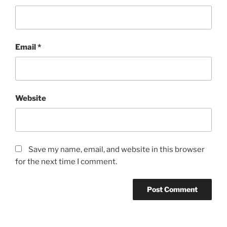
Email
*
Website
Save my name, email, and website in this browser
for the next time I comment.