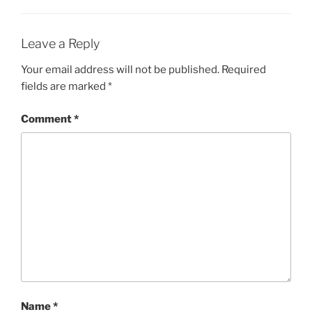
Leave a Reply
Your email address will not be published.
Required
fields are marked
*
Comment
*
Name
*