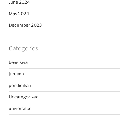
June 2024
May 2024
December 2023
Categories
beasiswa
jurusan
pendidikan
Uncategorized
universitas