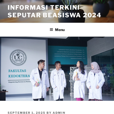
Skip
INFORMASI TERKINI
to
SEPUTAR BEASISWA 2024
content
Menu
POSTED
SEPTEMBER 1, 2025
BY
ADMIN