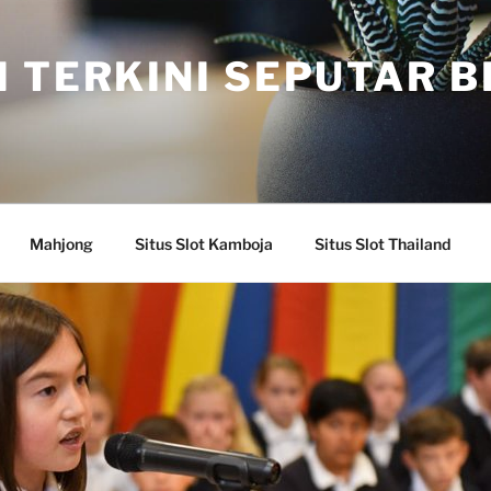
I TERKINI SEPUTAR 
Mahjong
Situs Slot Kamboja
Situs Slot Thailand