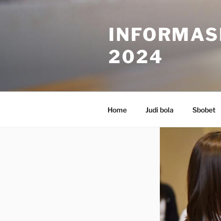
Skip
to
INFORMAS
content
2024
Home
Judi bola
Sbobet