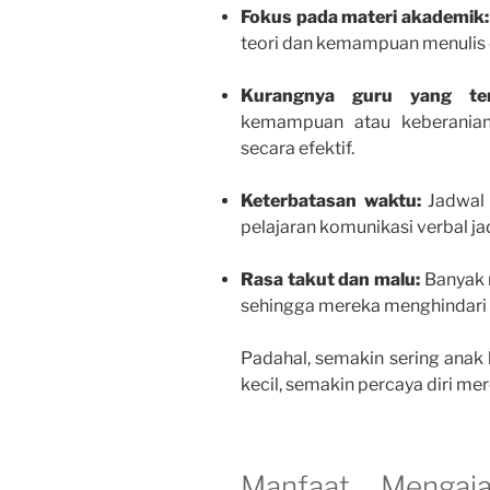
Fokus pada materi akademik:
teori dan kemampuan menulis 
Kurangnya guru yang terl
kemampuan atau keberanian
secara efektif.
Keterbatasan waktu:
Jadwal 
pelajaran komunikasi verbal jad
Rasa takut dan malu:
Banyak 
sehingga mereka menghindari 
Padahal, semakin sering anak 
kecil, semakin percaya diri m
Manfaat Mengaja