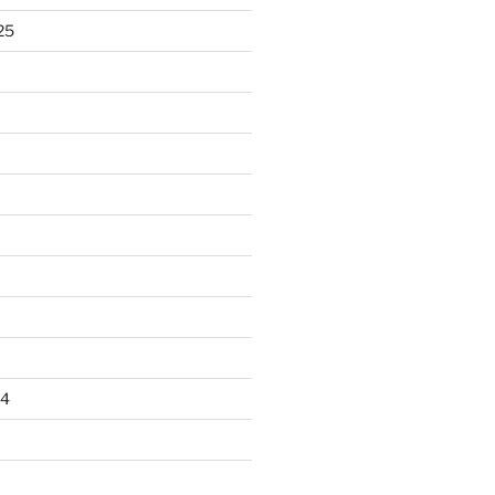
25
24