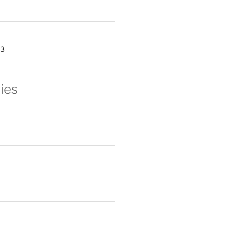
23
ies