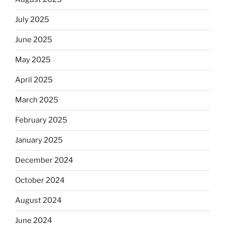
July 2025
June 2025
May 2025
April 2025
March 2025
February 2025
January 2025
December 2024
October 2024
August 2024
June 2024