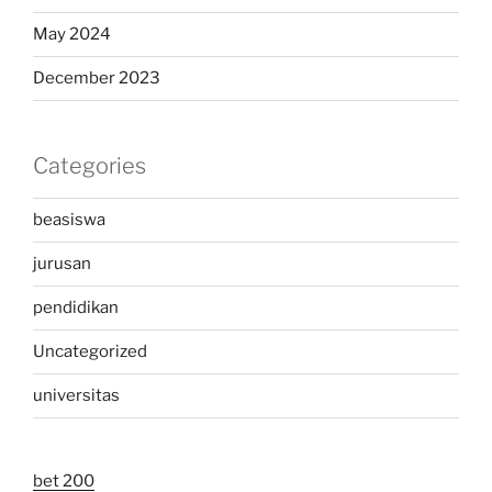
May 2024
December 2023
Categories
beasiswa
jurusan
pendidikan
Uncategorized
universitas
bet 200