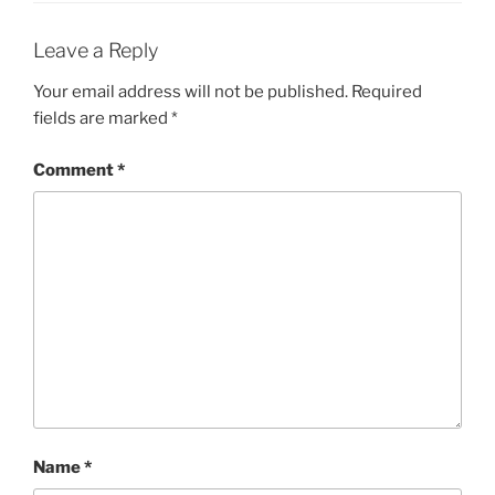
Leave a Reply
Your email address will not be published.
Required
fields are marked
*
Comment
*
Name
*