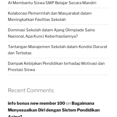
AI Membantu Siswa SMP Belajar Secara Mandiri
Kolaborasi Pemerintah dan Masyarakat dalam
Meningkatkan Fasilitas Sekolah
Dominasi Sekolah dalam Ajang Olimpiade Sains
Nasional, Apa Kunci Keberhasilannya?
Tantangan Manajemen Sekolah dalam Kondisi Darurat
dan Terbatas
Dampak Kebijakan Pendidikan terhadap Motivasi dan
Prestasi Siswa
Recent Comments
info bonus new member 100
on
Bagaimana
Menyesuaikan Diri dengan Sistem Pendidikan
Asing?