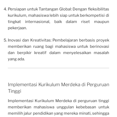
Persiapan untuk Tantangan Global: Dengan fleksibilitas
kurikulum, mahasiswa lebih siap untuk berkompetisi di
tingkat internasional, baik dalam riset maupun
pekerjaan.
Inovasi dan Kreativitas: Pembelajaran berbasis proyek
memberikan ruang bagi mahasiswa untuk berinovasi
dan berpikir kreatif dalam menyelesaikan masalah
yang ada.
Implementasi Kurikulum Merdeka di Perguruan
Tinggi
Implementasi Kurikulum Merdeka di perguruan tinggi
memberikan mahasiswa unggulan kebebasan untuk
memilih jalur pendidikan yang mereka minati, sehingga