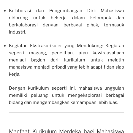
Kolaborasi dan Pengembangan Diri: Mahasiswa
didorong untuk bekerja dalam kelompok dan
berkolaborasi dengan berbagai pihak, termasuk
industri.
Kegiatan Ekstrakurikuler yang Mendukung: Kegiatan
seperti magang, penelitian, atau kewirausahaan
menjadi bagian dari kurikulum untuk melatih
mahasiswa menjadi pribadi yang lebih adaptif dan siap
kerja.
Dengan kurikulum seperti ini, mahasiswa unggulan
memiliki peluang untuk mengeksplorasi berbagai
bidang dan mengembangkan kemampuan lebih luas.
Manfaat Kurikulum Merdeka bagi Mahasiswa