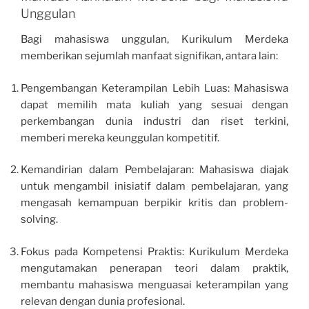
Unggulan
Bagi mahasiswa unggulan, Kurikulum Merdeka
memberikan sejumlah manfaat signifikan, antara lain:
Pengembangan Keterampilan Lebih Luas: Mahasiswa
dapat memilih mata kuliah yang sesuai dengan
perkembangan dunia industri dan riset terkini,
memberi mereka keunggulan kompetitif.
Kemandirian dalam Pembelajaran: Mahasiswa diajak
untuk mengambil inisiatif dalam pembelajaran, yang
mengasah kemampuan berpikir kritis dan problem-
solving.
Fokus pada Kompetensi Praktis: Kurikulum Merdeka
mengutamakan penerapan teori dalam praktik,
membantu mahasiswa menguasai keterampilan yang
relevan dengan dunia profesional.