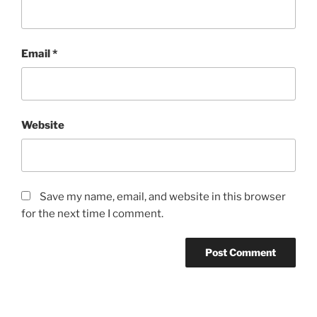
Email
*
Website
Save my name, email, and website in this browser
for the next time I comment.