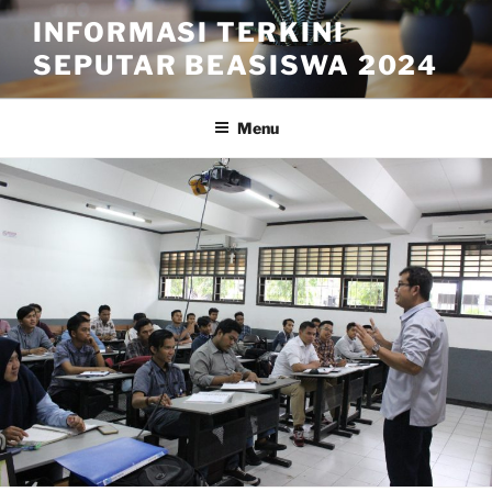
Skip
INFORMASI TERKINI
to
SEPUTAR BEASISWA 2024
content
Menu