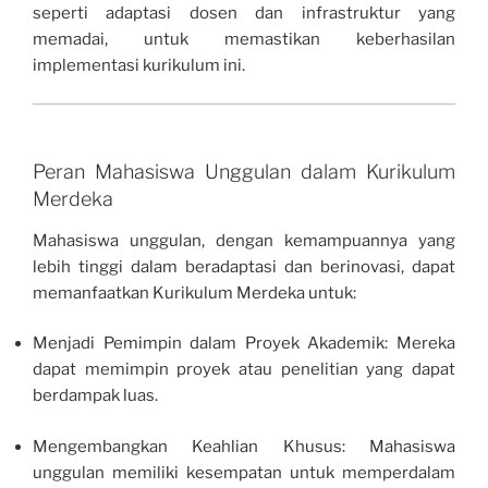
seperti adaptasi dosen dan infrastruktur yang
memadai, untuk memastikan keberhasilan
implementasi kurikulum ini.
Peran Mahasiswa Unggulan dalam Kurikulum
Merdeka
Mahasiswa unggulan, dengan kemampuannya yang
lebih tinggi dalam beradaptasi dan berinovasi, dapat
memanfaatkan Kurikulum Merdeka untuk:
Menjadi Pemimpin dalam Proyek Akademik: Mereka
dapat memimpin proyek atau penelitian yang dapat
berdampak luas.
Mengembangkan Keahlian Khusus: Mahasiswa
unggulan memiliki kesempatan untuk memperdalam