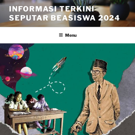
Skip
INFORMASI TERKINI
to
SEPUTAR BEASISWA 2024
content
Menu