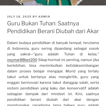
POSTED
JULY 18, 2025
BY
ADMIN
ON
Guru Bukan Tuhan: Saatnya
Pendidikan Berani Diubah dari Akar
Dalam budaya pendidikan di banyak tempat, terutama
di Indonesia, guru sering dipandang sebagai sosok
yang sakral—“guru adalah Tuhan di kelas.”
neymar88bet200
Sikap hormat ini penting, namun jika
berlebihan, bisa menimbulkan ketidakseimbangan
dalam proses belajar mengajar. Murid yang terlalu
takut untuk bertanya atau mengkritik, guru yang
enggan berinovasi karena takut dianggap salah, serta
sistem pendidikan yang kaku dan konservatif adalah
sebagian dampak dari mindset ini. Kini, saatnya
pendidikan berani diubah dari akar dengan
membongkar paradigma lama bahwa guru adalah