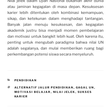
Nilai jelek dalam Ujian Nasional bukanlah akhir dunia
atau jaminan kegagalan di masa depan. Kesuksesan
karier lebih ditentukan oleh kombinasi kemampuan,
sikap, dan ketekunan dalam menghadapi tantangan.
Banyak jalan menuju kesuksesan, dan kegagalan
akademik justru bisa menjadi momen pembelajaran
dan motivasi untuk bangkit lebih kuat. Oleh karena itu,
penting untuk mengubah paradigma bahwa nilai UN
adalah segalanya, dan mulai memberikan ruang bagi
perkembangan potensi siswa secara menyeluruh.
CATEGORIES
PENDIDIKAN
TAGS
ALTERNATIF JALUR PENDIDIKAN
,
GAGAL UN
,
MOTIVASI BELAJAR
,
NILAI JELEK
,
SUKSES
KARIER