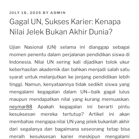
POSTED
JULY 18, 2025
BY
ADMIN
ON
Gagal UN, Sukses Karier: Kenapa
Nilai Jelek Bukan Akhir Dunia?
Ujian Nasional (UN) selama ini dianggap sebagai
momen penentu dalam perjalanan pendidikan siswa di
Indonesia. Nilai UN sering kali dijadikan tolok ukur
keberhasilan akademik dan bahkan menjadi salah satu
syarat untuk melanjutkan ke jenjang pendidikan lebih
tinggi. Namun, kenyataannya tidak sedikit siswa yang
mengalami kegagalan dalam UN—baik gagal lulus
maupun mendapatkan nilai yang kurang memuaskan.
neymar88
Apakah kegagalan ini berarti pintu
kesuksesan mereka tertutup? Artikel ini akan
membahas mengapa nilai UN yang jelek bukanlah akhir
dari segalanya dan bagaimana seseorang tetap bisa
meraih kesuksesan karier meskipun mengalami