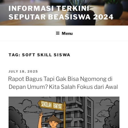
Skip
INFORMASI TERKINI
to
SEPUTAR BEASISWA 2024
content
Menu
TAG:
SOFT SKILL SISWA
POSTED
JULY 18, 2025
ON
Rapot Bagus Tapi Gak Bisa Ngomong di
Depan Umum? Kita Salah Fokus dari Awal