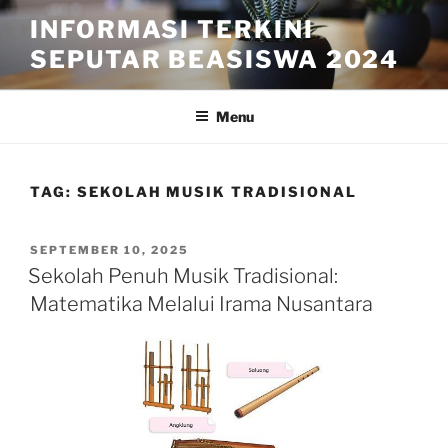
Skip
INFORMASI TERKINI
to
SEPUTAR BEASISWA 2024
content
Menu
TAG:
SEKOLAH MUSIK TRADISIONAL
POSTED
SEPTEMBER 10, 2025
ON
Sekolah Penuh Musik Tradisional:
Matematika Melalui Irama Nusantara