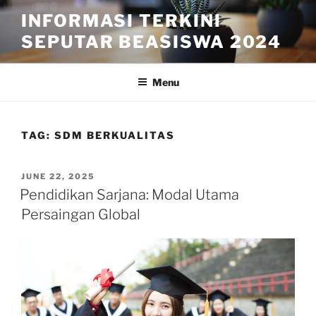
Skip
INFORMASI TERKINI
to
SEPUTAR BEASISWA 2024
content
Menu
TAG:
SDM BERKUALITAS
POSTED
JUNE 22, 2025
ON
Pendidikan Sarjana: Modal Utama
Persaingan Global