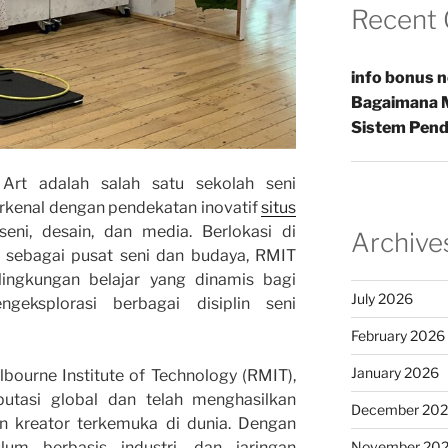
Recent
info bonus 
Bagaimana M
Sistem Pend
Art adalah salah satu sekolah seni
erkenal dengan pendekatan inovatif
situs
ni, desain, dan media. Berlokasi di
Archive
l sebagai pusat seni dan budaya, RMIT
ingkungan belajar yang dinamis bagi
July 2026
eksplorasi berbagai disiplin seni
February 2026
January 2026
bourne Institute of Technology (RMIT),
eputasi global dan telah menghasilkan
December 20
an kreator terkemuka di dunia. Dengan
kulum berbasis industri, dan jaringan
November 20