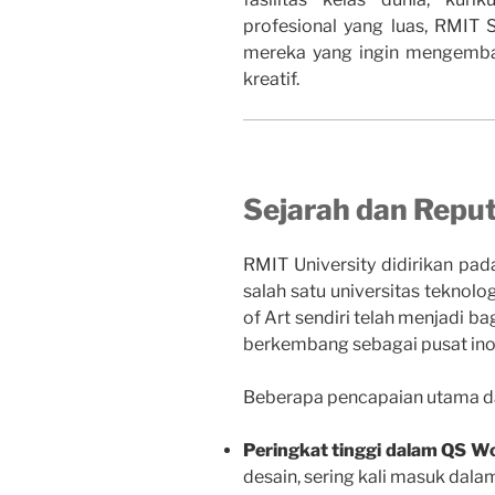
profesional yang luas, RMIT 
mereka yang ingin mengemban
kreatif.
Sejarah dan Reput
RMIT University didirikan p
salah satu universitas teknolo
of Art sendiri telah menjadi bag
berkembang sebagai pusat inov
Beberapa pencapaian utama dar
Peringkat tinggi dalam QS Wo
desain, sering kali masuk dala