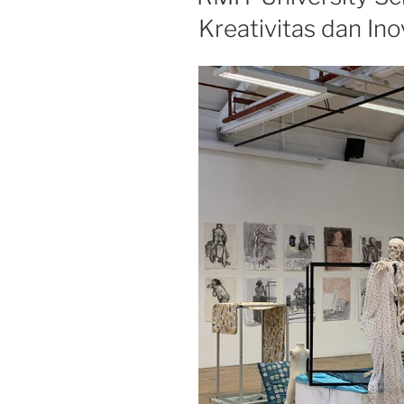
Kreativitas dan Ino