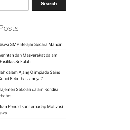
Search
Posts
iswa SMP Belajar Secara Mandiri
merintah dan Masyarakat dalam
asilitas Sekolah
ah dalam Ajang Olimpiade Sains
Kunci Keberhasilannya?
ajemen Sekolah dalam Kondisi
rbatas
kan Pendidikan terhadap Motivasi
iswa