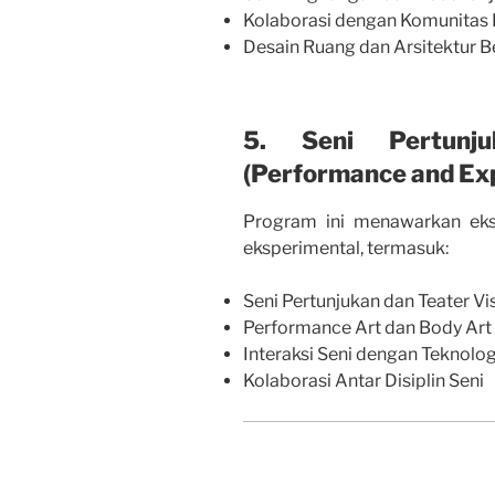
Kolaborasi dengan Komunitas 
Desain Ruang dan Arsitektur B
5. Seni Pertunju
(Performance and Ex
Program ini menawarkan eksp
eksperimental, termasuk:
Seni Pertunjukan dan Teater Vi
Performance Art dan Body Art
Interaksi Seni dengan Teknolog
Kolaborasi Antar Disiplin Seni