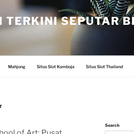
I TERKINI SEPUTAR 
Mahjong
Situs Slot Kamboja
Situs Slot Thailand
T
Search
hool of Art: Pusat