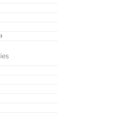
23
ies