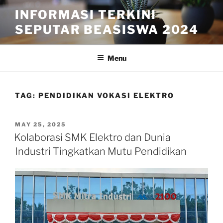
Skip
INFORMASI TERKINI
to
SEPUTAR BEASISWA 2024
content
Menu
TAG:
PENDIDIKAN VOKASI ELEKTRO
POSTED
MAY 25, 2025
ON
Kolaborasi SMK Elektro dan Dunia
Industri Tingkatkan Mutu Pendidikan