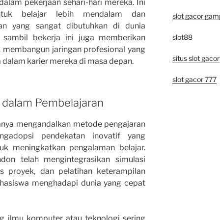
dalam pekerjaan sehari-hari mereka. Ini
tuk belajar lebih mendalam dan
slot gacor ga
n yang sangat dibutuhkan di dunia
slot88
r sambil bekerja ini juga memberikan
 membangun jaringan profesional yang
situs slot gacor
 dalam karier mereka di masa depan.
slot gacor 777
f dalam Pembelajaran
hanya mengandalkan metode pengajaran
engadopsi pendekatan inovatif yang
uk meningkatkan pengalaman belajar.
ndon telah mengintegrasikan simulasi
is proyek, dan pelatihan keterampilan
ahasiswa menghadapi dunia yang cepat
g ilmu komputer atau teknologi sering