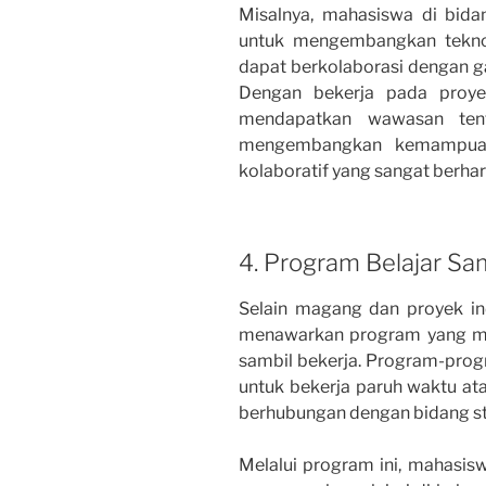
Misalnya, mahasiswa di bida
untuk mengembangkan teknol
dapat berkolaborasi dengan g
Dengan bekerja pada proyek
mendapatkan wawasan tenta
mengembangkan kemampuan 
kolaboratif yang sangat berhar
4. Program Belajar Sa
Selain magang dan proyek ind
menawarkan program yang me
sambil bekerja. Program-progr
untuk bekerja paruh waktu ata
berhubungan dengan bidang st
Melalui program ini, mahasi