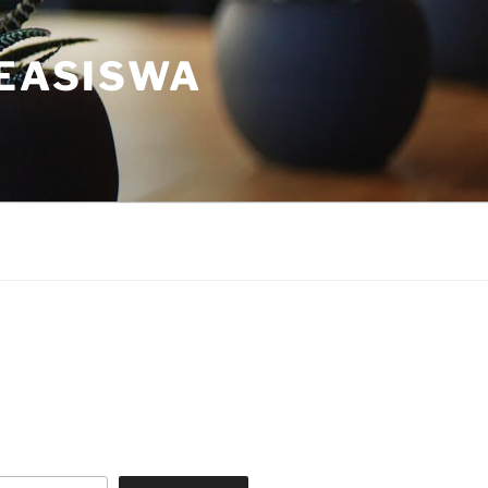
BEASISWA