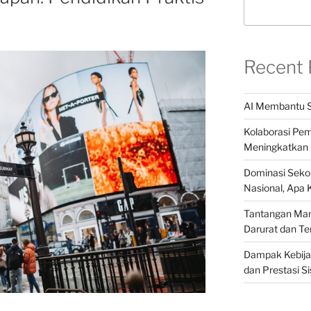
Recent 
AI Membantu S
Kolaborasi Pe
Meningkatkan F
Dominasi Sekol
Nasional, Apa 
Tantangan Man
Darurat dan Te
Dampak Kebija
dan Prestasi S