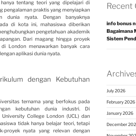
anya tentang teori yang dipelajari di
Recent
ang pengalaman praktis yang menyiapkan
an dunia nyata. Dengan banyaknya
info bonus 
ada di kota ini, mahasiswa diberikan
Bagaimana M
enghubungkan pengetahuan akademik
Sistem Pend
 lapangan. Dari magang hingga proyek
kan di London menawarkan banyak cara
engan aplikasi dunia nyata.
Archive
urikulum dengan Kebutuhan
July 2026
iversitas ternama yang berfokus pada
February 2026
ngan kebutuhan dunia industri. Di
January 2026
ti University College London (UCL) dan
siswa tidak hanya belajar teori, tetapi
December 20
ek-proyek nyata yang relevan dengan
November 20