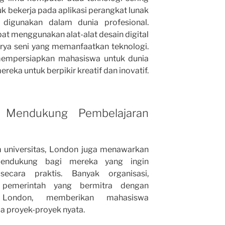
k bekerja pada aplikasi perangkat lunak
digunakan dalam dunia profesional.
at menggunakan alat-alat desain digital
rya seni yang memanfaatkan teknologi.
 mempersiapkan mahasiswa untuk dunia
reka untuk berpikir kreatif dan inovatif.
 Mendukung Pembelajaran
m universitas, London juga menawarkan
mendukung bagi mereka yang ingin
ecara praktis. Banyak organisasi,
 pemerintah yang bermitra dengan
 di London, memberikan mahasiswa
a proyek-proyek nyata.