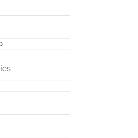
23
ies