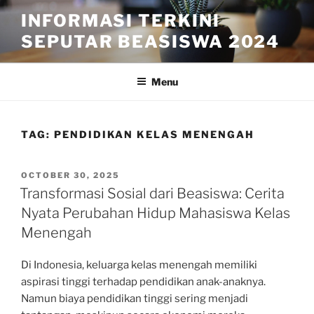
Skip
INFORMASI TERKINI
to
SEPUTAR BEASISWA 2024
content
Menu
TAG:
PENDIDIKAN KELAS MENENGAH
POSTED
OCTOBER 30, 2025
ON
Transformasi Sosial dari Beasiswa: Cerita
Nyata Perubahan Hidup Mahasiswa Kelas
Menengah
Di Indonesia, keluarga kelas menengah memiliki
aspirasi tinggi terhadap pendidikan anak-anaknya.
Namun biaya pendidikan tinggi sering menjadi