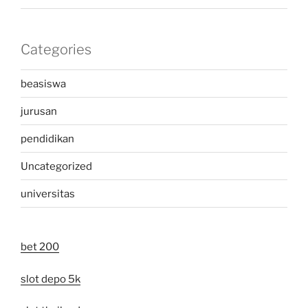
Categories
beasiswa
jurusan
pendidikan
Uncategorized
universitas
bet 200
slot depo 5k