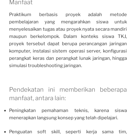
Manfaat
Praktikum berbasis proyek adalah metode
pembelajaran yang mengarahkan siswa untuk
menyelesaikan tugas atau proyek nyata secara mandiri
maupun berkelompok. Dalam konteks siswa TKJ,
proyek tersebut dapat berupa perancangan jaringan
komputer, instalasi sistem operasi server, konfigurasi
perangkat keras dan perangkat lunak jaringan, hingga
simulasi troubleshooting jaringan.
Pendekatan ini memberikan beberapa
manfaat, antara lain:
Peningkatan pemahaman teknis, karena siswa
menerapkan langsung konsep yang telah dipelajari.
Penguatan soft skill, seperti kerja sama tim,