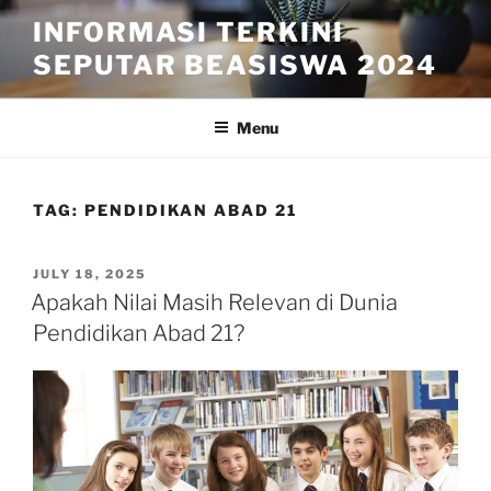
Skip
INFORMASI TERKINI
to
SEPUTAR BEASISWA 2024
content
Menu
TAG:
PENDIDIKAN ABAD 21
POSTED
JULY 18, 2025
ON
Apakah Nilai Masih Relevan di Dunia
Pendidikan Abad 21?