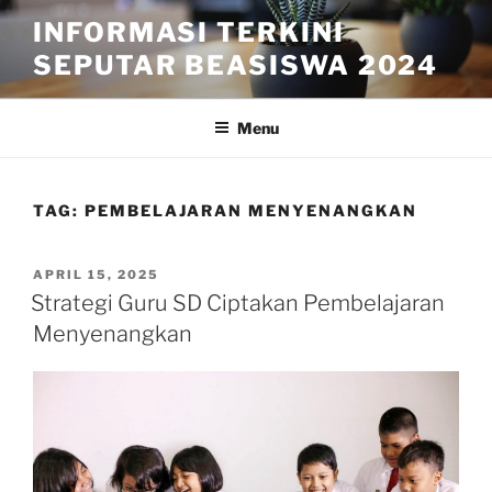
Skip
INFORMASI TERKINI
to
SEPUTAR BEASISWA 2024
content
Menu
TAG:
PEMBELAJARAN MENYENANGKAN
POSTED
APRIL 15, 2025
ON
Strategi Guru SD Ciptakan Pembelajaran
Menyenangkan